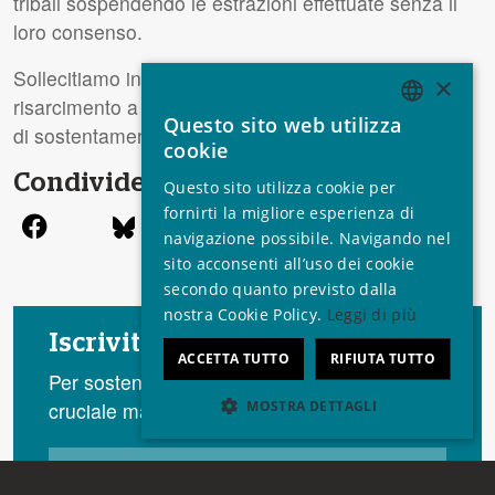
tribali sospendendo le estrazioni effettuate senza il
loro consenso.
Sollecitiamo inoltre il pagamento di un congruo
×
risarcimento a tutte le famiglie private dei loro mezzi
Questo sito web utilizza
di sostentamento.
ENGLISH
cookie
GERMAN
Condividere
Questo sito utilizza cookie per
SPANISH
fornirti la migliore esperienza di
navigazione possibile. Navigando nel
FRENCH
sito acconsenti all’uso dei cookie
ITALIAN
secondo quanto previsto dalla
nostra Cookie Policy.
Leggi di più
PORTUGUESE
Iscriviti alla newsletter
ACCETTA TUTTO
RIFIUTA TUTTO
Per sostenere i diritti dei popoli indigeni è
MOSTRA DETTAGLI
cruciale mantenersi informati.
Strettamente necessari
Performance