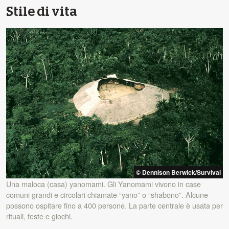
Stile di vita
© Dennison Berwick/Survival
Una maloca (casa) yanomami. Gli Yanomami vivono in case
comuni grandi e circolari chiamate “yano” o “shabono”. Alcune
possono ospitare fino a 400 persone. La parte centrale è usata per
rituali, feste e giochi.