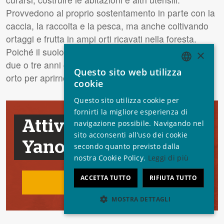
Provvedono al proprio sostentamento in parte con la
caccia, la raccolta e la pesca, ma anche coltivando
ortaggi e frutta in ampi orti ricavati nella foresta.
Poiché il suolo amazzonico non è molto fertile, ogni
×
due o tre anni gli Yanomami abbandonano il vecchio
Questo sito web utilizza
ENGLISH
orto per aprirne uno nuovo.
cookie
GERMAN
Questo sito utilizza cookie per
SPANISH
fornirti la migliore esperienza di
Attivati per gli
navigazione possibile. Navigando nel
FRENCH
sito acconsenti all’uso dei cookie
Yanomami
ITALIAN
secondo quanto previsto dalla
nostra Cookie Policy.
Leggi di più
PORTUGUESE
ACCETTA TUTTO
RIFIUTA TUTTO
Intervieni
MOSTRA DETTAGLI