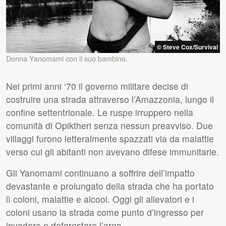
© Steve Cox/Survival
Donna Yanomami con il suo bambino.
Nei primi anni ‘70 il governo militare decise di
costruire una strada attraverso l’Amazzonia, lungo il
confine settentrionale. Le ruspe irruppero nella
comunità di Opiktheri senza nessun preavviso. Due
villaggi furono letteralmente spazzati via da malattie
verso cui gli abitanti non avevano difese immunitarie.
Gli Yanomami continuano a soffrire dell’impatto
devastante e prolungato della strada che ha portato
lì coloni, malattie e alcool. Oggi gli allevatori e i
coloni usano la strada come punto d’ingresso per
invadere e deforestare l’area.