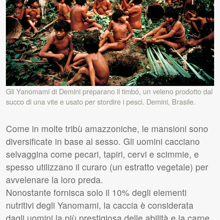
Gli Yanomami di Demini preparano il timbó, un veleno prodotto dal
succo di una vite e usato per stordire i pesci. Demini, Brasile.
Come in molte tribù amazzoniche, le mansioni sono
diversificate in base al sesso. Gli uomini cacciano
selvaggina come pecari, tapiri, cervi e scimmie, e
spesso utilizzano il curaro (un estratto vegetale) per
avvelenare la loro preda.
Nonostante fornisca solo il 10% degli elementi
nutritivi degli Yanomami, la caccia è considerata
dagli uomini la più prestigiosa delle abilità e la carne