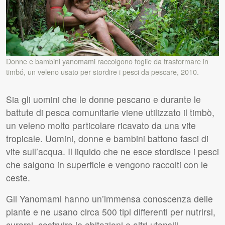
Donne e bambini yanomami raccolgono foglie da trasformare in
timbó, un veleno usato per stordire i pesci da pescare, 2010.
Sia gli uomini che le donne pescano e durante le
battute di pesca comunitarie viene utilizzato il timbò,
un veleno molto particolare ricavato da una vite
tropicale. Uomini, donne e bambini battono fasci di
vite sull’acqua. Il liquido che ne esce stordisce i pesci
che salgono in superficie e vengono raccolti con le
ceste.
Gli Yanomami hanno un’immensa conoscenza delle
piante e ne usano circa 500 tipi differenti per nutrirsi,
curarsi, costruire le abitazioni e altri utensili.