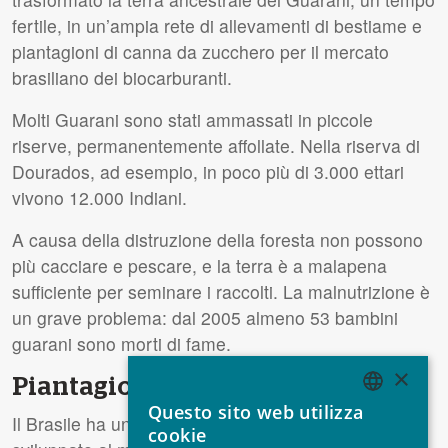
fertile, in un’ampia rete di allevamenti di bestiame e
piantagioni di canna da zucchero per il mercato
brasiliano dei biocarburanti.
Molti Guarani sono stati ammassati in piccole
riserve, permanentemente affollate. Nella riserva di
Dourados, ad esempio, in poco più di 3.000 ettari
vivono 12.000 Indiani.
A causa della distruzione della foresta non possono
più cacciare e pescare, e la terra è a malapena
sufficiente per seminare i raccolti. La malnutrizione è
un grave problema: dal 2005 almeno 53 bambini
guarani sono morti di fame.
×
Piantagioni di canna da zucchero
Questo sito web utilizza
ENGLISH
Il Brasile ha una delle industrie di biocarburanti più
cookie