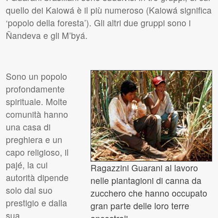
quello dei Kaiowá è il più numeroso (Kaiowá significa
‘popolo della foresta’). Gli altri due gruppi sono i
Ñandeva e gli M’byá.
Sono un popolo
profondamente
spirituale. Molte
comunità hanno
una casa di
preghiera e un
capo religioso, il
pajé, la cui
Ragazzini Guarani al lavoro
autorità dipende
nelle piantagioni di canna da
solo dal suo
zucchero che hanno occupato
prestigio e dalla
gran parte delle loro terre
sua