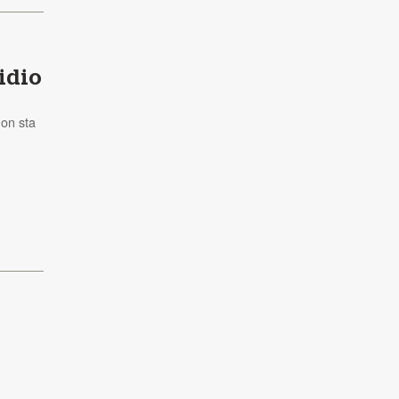
cidio
non sta