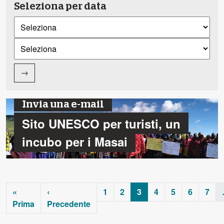
Seleziona per data
→
Invia una e-mail
Sito UNESCO per turisti, un
incubo per i Masai
«
‹
1
2
3
4
5
6
7
Prima
Precedente