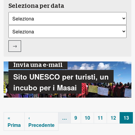
Seleziona per data
→
Invia una e-mail
Sito UNESCO per turisti, un
incubo per i Masai
«
‹
…
9
10
11
12
13
Prima
Precedente