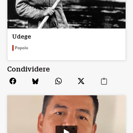
Udege
Popolo
Condividere