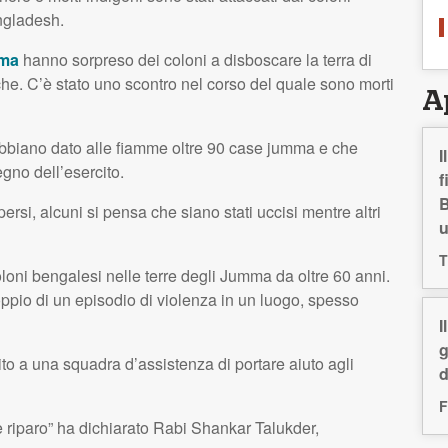
ngladesh.
ma
hanno sorpreso dei coloni a disboscare la terra di
cche. C’è stato uno scontro nel corso del quale sono morti
A
 abbiano dato alle fiamme oltre 90 case jumma e che
I
gno dell’esercito.
f
B
si, alcuni si pensa che siano stati uccisi mentre altri
T
loni bengalesi nelle terre degli Jumma da oltre 60 anni.
coppio di un episodio di violenza in un luogo, spesso
I
g
o a una squadra d’assistenza di portare aiuto agli
d
F
 riparo” ha dichiarato Rabi Shankar Talukder,