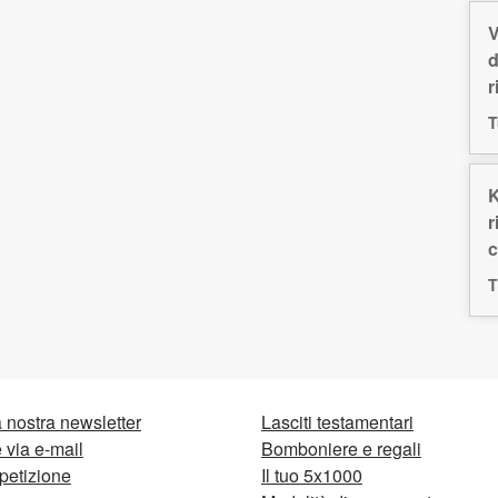
V
d
r
T
K
r
c
T
la nostra newsletter
Lasciti testamentari
via e-mail
Bomboniere e regali
petizione
Il tuo 5x1000