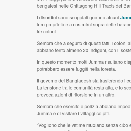
bengalesi nelle Chittagong Hill Tracts del Ba
I disordini sono scoppiati quando alcuni
Jum
loro proprietà e a costruirci sopra delle bara
tre coloni.
Sembra che a seguito di questi fatti, i coloni
abbiano ferito almeno 20 indigeni, con il soste
In questo momento molti Jumma risultano disper
potrebbero essere fuggiti nella foresta.
Il governo del Bangladesh sta trasferendo i co
La tensione tra le comunità resta alta, e lo s
provoca azioni di ritorsione in un altro.
Sembra che esercito e polizia abbiano impedit
Jumma e di visitare i villaggi colpiti.
“Vogliono che le vittime muoiano senza cibo e