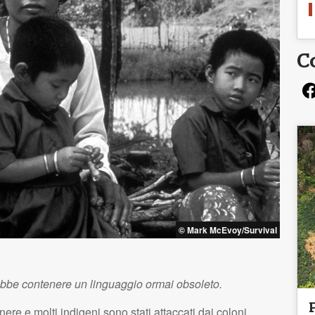
C
© Mark McEvoy/Survival
ebbe contenere un linguaggio ormai obsoleto.
nere e molti indigeni sono stati attaccati dai coloni