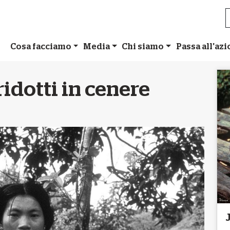
Cosa facciamo
Media
Chi siamo
Passa all'az
idotti in cenere