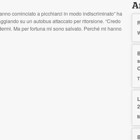
Ar
 hanno cominciato a picchiarci in modo indiscriminato” ha
ggiando su un autobus attaccato per ritorsione. “Credo
R
idermi. Ma per fortuna mi sono salvato. Perché mi hanno
W
B
s
C
T
L
2
M
B