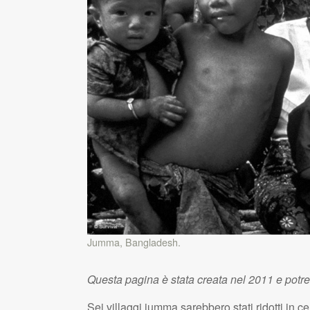
Jumma, Bangladesh.
Questa pagina è stata creata nel 2011 e potr
Sei villaggi jumma sarebbero stati ridotti in ce