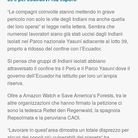
“Le compagni coinvolte stanno mettendo in grave
pericolo non solo le vite degli Indiani ma anche quella
dei loro operai” si legge nella lettera. Sembra che
numerosi lavoratori siano già stati uccisi dagli Indiani
isolati nel Parco nazionale Yasuní adiacente al lotto 39,
proprio a ridosso del confine con l’Ecuador.
Si pensa che gruppi di Indiani isolati abbiano
attraversato il confine tra il Perù e il Parco Yasuní dove il
governo dell’Ecuador ha istituito per loro un’ampia
riserva.
Oltre a Amazon Watch e Save America’s Forests, tra le
altre organizzazioni che hanno firmato la petizione ci
sono la tedesca Rettet den Regenwald, la spagnola
Repsolmata e la peruviana
CAOI
.
“Lavorare in quest’area dimostra un totale disprezzo per
alcuni dei popoli più vulnerabili del pianeta” ha