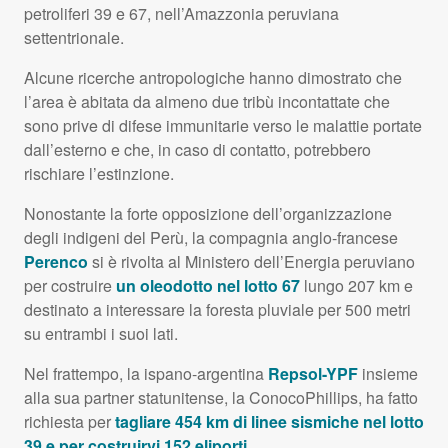
petroliferi 39 e 67, nell’Amazzonia peruviana
settentrionale.
Alcune ricerche antropologiche hanno dimostrato che
l’area è abitata da almeno due tribù incontattate che
sono prive di difese immunitarie verso le malattie portate
dall’esterno e che, in caso di contatto, potrebbero
rischiare l’estinzione.
Nonostante la forte opposizione dell’organizzazione
degli indigeni del Perù, la compagnia anglo-francese
Perenco
si è rivolta al Ministero dell’Energia peruviano
per costruire
un oleodotto nel lotto 67
lungo 207 km e
destinato a interessare la foresta pluviale per 500 metri
su entrambi i suoi lati.
Nel frattempo, la ispano-argentina
Repsol-
YPF
insieme
alla sua partner statunitense, la ConocoPhillips, ha fatto
richiesta per
tagliare 454 km di linee sismiche nel lotto
39 e per costruirvi 152 eliporti
.