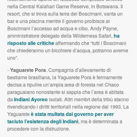
nella Central Kalahari Game Reserve, in Botswana. Il
resort, che si trova sulla terra dei Boscimani, vanta un
bar e una piscina mentre il governo proibisce ai
Boscimani l’accesso ad acqua e cibo. Andy Payne,
amministratore delegato della Wilderness Safari,
ha
risposto alle critiche
affermando che “tutti i Boscimani
che chiederanno un bicchiere d’acqua, potranno averne
uno”.
-
Yaguarete Pora
. Compagnia d’allevamento di
bestiame brasiliana, la Yaguarete Pora è fermamente
decisa a ripulire un’ampia area di foresta nel Chaco
paraguaiano nonostante si sappia che l’area è abitata
da
Indiani Ayoreo
isolati. Altri membri della tribù stanno
rivendicando i diritti territoriali nella regione dal 1993. La
Yaguarete
è stata multata dal governo per aver
taciuto l’esistenza degli Indiani
, ma è determinata a
procedere con la distruzione.