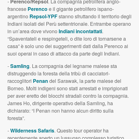
-
Perenco/Repsol
. La compagnia petrolifera anglo-
francese
Perenco
e il gigante petrolifero ispano-
argentino
Repsol-
YPF
stanno sfruttando il territorio degli
Indiani isolati del Perù settentrionale. Entrambe operano
in un’area dove vivono
Indiani incontattati
.
“Spaventateli e respingeteli, o dite loro di tornarsene a
casa” è solo uno dei suggerimenti dati dalla Perenco ai
suoi operai in caso di attacco da parte degli Indiani.
-
Samling
. La compagnia del legname malese sta
distruggendo la foresta della tribù di cacciatori-
raccoglitori
Penan
del Sarawak, la parte malese del
Borneo. Molti indigeni sono stati arrestati e imprigionati
per aver eretto dei blocchi stradali contro la compagnia.
James Ho, dirigente operativo della Samling, ha
dichiarato: “I Penan non hanno alcun diritto sulla
foresta”.
-
Wilderness Safaris
. Questo tour operator ha
recentemente aperto un lussuoso complesso turistico