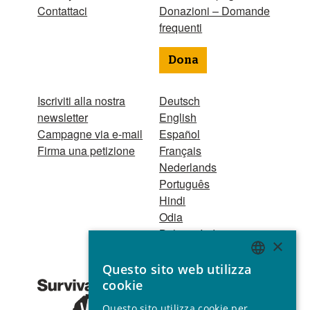
Contattaci
Donazioni – Domande
frequenti
Dona
Iscriviti alla nostra
Deutsch
newsletter
English
Campagne via e-mail
Español
Firma una petizione
Français
Nederlands
Português
Hindi
Odia
Bahasa Indonesia
×
Questo sito web utilizza
Registro Persone
ENGLISH
cookie
Giuridiche
GERMAN
1521 Registered
Questo sito utilizza cookie per