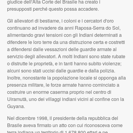
giudice dell'Alta Corte del Brasile ha creato i
presupposti perché questo possa accadere.
Gli allevatori di bestiame, i coloni e i cercatori d'oro
continuano ad invadere da anni Raposa-Serra do Sol,
alimentando gravi tensioni con gli Indiani determinati a
difendere le loro terre da una distruzione certa e costretti
a difendersi dalle vessazioni delle guardie armate al
servizio degli allevatori. A molti Indiani sono state rubate
o distrutte le proprietà, e in tanti hanno subito violenze;
alcuni sono stati uccisi dalle guardie e dalla polizia.
Inoltre, nonostante la popolazione locale si opponga alla
presenza militare, le forze armate hanno cominciato a
costruire un enorme caserma proprio nel centro di
Uiramutã, uno dei villaggi indiani vicini al confine con la
Guyana.
Nel dicembre 1998, il presidente della repubblica del
Brasile aveva firmato un atto con cui riconosceva come
terra indiana un territorio di 1.678.800 ettari e ne