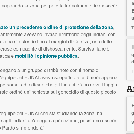
f
 mappando la zona per poterla formalmente riconoscere
B
ato un precedente ordine di protezione della zona
,
T
antemente avevano invaso il territorio degli Indiani con
La zona si estende fino ai margini di Colniza, una delle
I
umerose compagnie di disboscamento. Survival lanciò
g
atica e
mobilitò l'opinione pubblica
.
d
rtengano a un gruppo di tribù note con il nome di
F
l'équipe del
FUNAI
aveva scoperto delle dimore appena
ersonali ad indicare che gli Indiani erano dovuti fuggire
Ar
rale ordinò un'inchiesta sul genocidio di questo piccolo
F
g
'équipe del
FUNAI
che sta studiando la zona, ha
sce agli Indiani un'adeguata protezione, possiamo essere
W
 Pardo si riprenderà”.