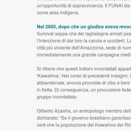
un'opportunità di sopravvivenza. Il
FUNAI
sta
come area indigena.
Nel 2005, dopo che un giudice aveva revoc
Survival seppe che dei taglialegna armati pes
l'intenzione di dar loro la caccia e ucciderli. 
città più violente dell'Amazzonia, sede di n
immediatamente una grande campagna medi
Si ritiene che questi Indiani incontattati appa
'Kawahiva'. Nel corso di precedenti indagini, 
abbandonate, ancora provviste di cibo e beni p
in fretta. Di conseguenza, un procuratore fede
gruppo incontattato.
Gilberto Azanha, un antropologo membro dell
dichiarato: “Se il governo brasiliano garanti
certi che la popolazione dei Kawahiva del Rio