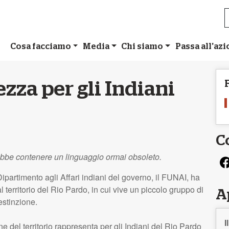
Cosa facciamo
Media
Chi siamo
Passa all'az
zza per gli Indiani
C
ebbe contenere un linguaggio ormai obsoleto.
partimento agli Affari indiani del governo, il
FUNAI
, ha
l territorio del Rio Pardo, in cui vive un piccolo gruppo di
A
 estinzione.
I
one del territorio rappresenta per gli Indiani del Rio Pardo