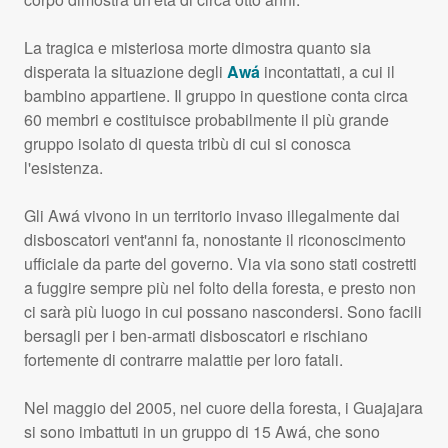
La tragica e misteriosa morte dimostra quanto sia
disperata la situazione degli
Awá
incontattati, a cui il
bambino appartiene. Il gruppo in questione conta circa
60 membri e costituisce probabilmente il più grande
gruppo isolato di questa tribù di cui si conosca
l'esistenza.
Gli Awá vivono in un territorio invaso illegalmente dai
disboscatori vent'anni fa, nonostante il riconoscimento
ufficiale da parte del governo. Via via sono stati costretti
a fuggire sempre più nel folto della foresta, e presto non
ci sarà più luogo in cui possano nascondersi. Sono facili
bersagli per i ben-armati disboscatori e rischiano
fortemente di contrarre malattie per loro fatali.
Nel maggio del 2005, nel cuore della foresta, i Guajajara
si sono imbattuti in un gruppo di 15 Awá, che sono