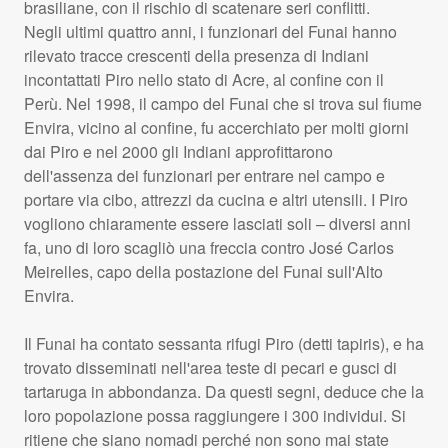
brasiliane, con il rischio di scatenare seri conflitti.
Negli ultimi quattro anni, i funzionari del Funai hanno
rilevato tracce crescenti della presenza di Indiani
incontattati Piro nello stato di Acre, al confine con il
Perù. Nel 1998, il campo del Funai che si trova sul fiume
Envira, vicino al confine, fu accerchiato per molti giorni
dai Piro e nel 2000 gli Indiani approfittarono
dell'assenza dei funzionari per entrare nel campo e
portare via cibo, attrezzi da cucina e altri utensili. I Piro
vogliono chiaramente essere lasciati soli – diversi anni
fa, uno di loro scagliò una freccia contro José Carlos
Meirelles, capo della postazione del Funai sull'Alto
Envira.
Il Funai ha contato sessanta rifugi Piro (detti tapiris), e ha
trovato disseminati nell'area teste di pecari e gusci di
tartaruga in abbondanza. Da questi segni, deduce che la
loro popolazione possa raggiungere i 300 individui. Si
ritiene che siano nomadi perché non sono mai state