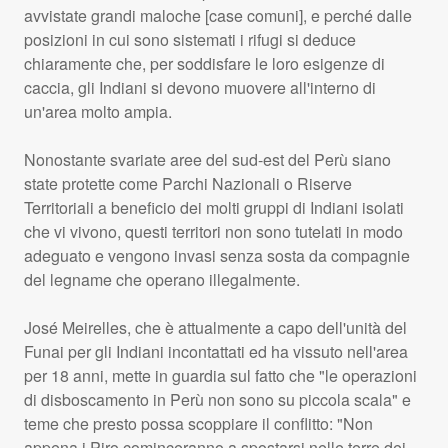
avvistate grandi maloche [case comuni], e perché dalle
posizioni in cui sono sistemati i rifugi si deduce
chiaramente che, per soddisfare le loro esigenze di
caccia, gli Indiani si devono muovere all'interno di
un'area molto ampia.
Nonostante svariate aree del sud-est del Perù siano
state protette come Parchi Nazionali o Riserve
Territoriali a beneficio dei molti gruppi di Indiani isolati
che vi vivono, questi territori non sono tutelati in modo
adeguato e vengono invasi senza sosta da compagnie
del legname che operano illegalmente.
José Meirelles, che è attualmente a capo dell'unità del
Funai per gli Indiani incontattati ed ha vissuto nell'area
per 18 anni, mette in guardia sul fatto che "le operazioni
di disboscamento in Perù non sono su piccola scala" e
teme che presto possa scoppiare il conflitto: "Non
appena i Piro cominceranno a spostarsi nelle terre dei