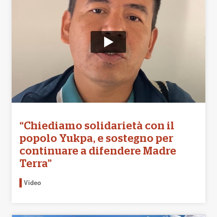
“Chiediamo solidarietà con il
popolo Yukpa, e sostegno per
continuare a difendere Madre
Terra”
Video