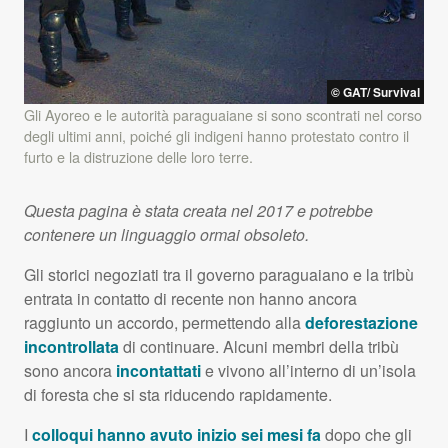
©
GAT
/ Survival
Gli Ayoreo e le autorità paraguaiane si sono scontrati nel corso
degli ultimi anni, poiché gli indigeni hanno protestato contro il
furto e la distruzione delle loro terre.
Questa pagina è stata creata nel 2017 e potrebbe
contenere un linguaggio ormai obsoleto.
Gli storici negoziati tra il governo paraguaiano e la tribù
entrata in contatto di recente non hanno ancora
raggiunto un accordo, permettendo alla
deforestazione
incontrollata
di continuare. Alcuni membri della tribù
sono ancora
incontattati
e vivono all’interno di un’isola
di foresta che si sta riducendo rapidamente.
I
colloqui hanno avuto inizio sei mesi fa
dopo che gli