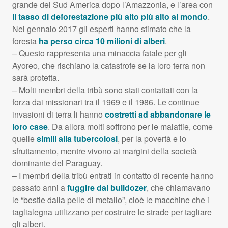
grande del Sud America dopo l’Amazzonia, e l’area con
il tasso di deforestazione più alto più alto al mondo
.
Nel gennaio 2017 gli esperti hanno stimato che la
foresta
ha perso circa 10 milioni di alberi
.
– Questo rappresenta una minaccia fatale per gli
Ayoreo, che rischiano la catastrofe se la loro terra non
sarà protetta.
– Molti membri della tribù sono stati contattati con la
forza dai missionari tra il 1969 e il 1986. Le continue
invasioni di terra li hanno
costretti ad abbandonare le
loro case
. Da allora molti soffrono per le malattie, come
quelle
simili alla tubercolosi
, per la povertà e lo
sfruttamento, mentre vivono ai margini della società
dominante del Paraguay.
– I membri della tribù entrati in contatto di recente hanno
passato anni a
fuggire dai bulldozer
, che chiamavano
le “bestie dalla pelle di metallo”, cioè le macchine che i
taglialegna utilizzano per costruire le strade per tagliare
gli alberi.