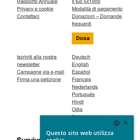
Rapporto Annuale
Il tuo 5x1000
Privacy e cookie
Modalità di pagamento
Contattaci
Donazioni – Domande
frequenti
Dona
Iscriviti alla nostra
Deutsch
newsletter
English
Campagne via e-mail
Español
Firma una petizione
Français
Nederlands
Português
Hindi
Odia
Bahasa Indonesia
×
Questo sito web utilizza
Registro Persone
ENGLISH