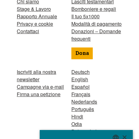
Chi siamo
Lasciti testamentari
Stage & Lavoro
Bomboniere e regali
Rapporto Annuale
Il tuo 5x1000
Privacy e cookie
Modalità di pagamento
Contattaci
Donazioni – Domande
frequenti
Dona
Iscriviti alla nostra
Deutsch
newsletter
English
Campagne via e-mail
Español
Firma una petizione
Français
Nederlands
Português
Hindi
Odia
Bahasa Indonesia
×