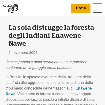
Dona
La soia distrugge la foresta
degli Indiani Enawene
Nawe
2 novembre 2005
Questa pagina è stata creata nel 2005 e potrebbe
contenere un linguaggio ormai obsoleto.
In Brasile, lo spietato avanzare della "frontiera della
soia" sta distruggendo i fiumi e la foresta di una delle
tribù meno conosciute dell'Amazzonia, gli
Enawene
Nawe
. Vaste aree di foresta incontaminata vengono
disboscate per lasciar spazio a infinite distese di soia,
inframmezzate da enormi fattorie e grandi allevamenti di