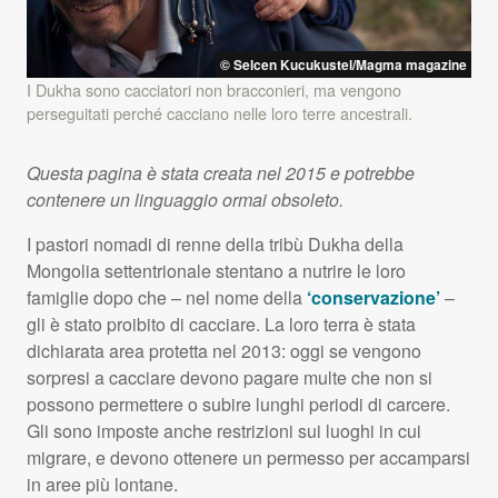
© Selcen Kucukustel/Magma magazine
I Dukha sono cacciatori non bracconieri, ma vengono
perseguitati perché cacciano nelle loro terre ancestrali.
Questa pagina è stata creata nel 2015 e potrebbe
contenere un linguaggio ormai obsoleto.
I pastori nomadi di renne della tribù Dukha della
Mongolia settentrionale stentano a nutrire le loro
famiglie dopo che – nel nome della
‘conservazione’
–
gli è stato proibito di cacciare. La loro terra è stata
dichiarata area protetta nel 2013: oggi se vengono
sorpresi a cacciare devono pagare multe che non si
possono permettere o subire lunghi periodi di carcere.
Gli sono imposte anche restrizioni sui luoghi in cui
migrare, e devono ottenere un permesso per accamparsi
in aree più lontane.