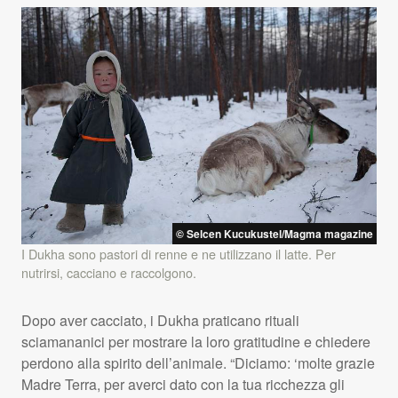
© Selcen Kucukustel/Magma magazine
I Dukha sono pastori di renne e ne utilizzano il latte. Per
nutrirsi, cacciano e raccolgono.
Dopo aver cacciato, i Dukha praticano rituali
sciamananici per mostrare la loro gratitudine e chiedere
perdono alla spirito dell’animale. “Diciamo: ‘molte grazie
Madre Terra, per averci dato con la tua ricchezza gli