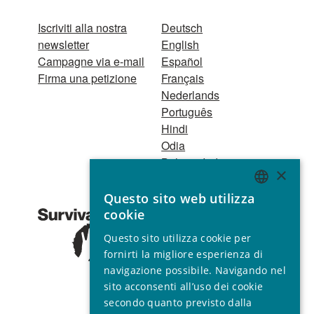
Iscriviti alla nostra
Deutsch
newsletter
English
Campagne via e-mail
Español
Firma una petizione
Français
Nederlands
Português
Hindi
Odia
Bahasa Indonesia
×
Questo sito web utilizza
Registro Persone
ENGLISH
cookie
Giuridiche
GERMAN
1521 Registered
Questo sito utilizza cookie per
charity no. 267444 ©
SPANISH
fornirti la migliore esperienza di
2001 - 2026
navigazione possibile. Navigando nel
FRENCH
Tutti i diritti riservati.
sito acconsenti all’uso dei cookie
ITALIAN
secondo quanto previsto dalla