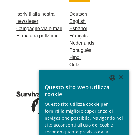
Iscriviti alla nostra
Deutsch
newsletter
English
Campagne via e-mail
Español
Firma una petizione
Français
Nederlands
Português
Hindi
Odia
Bahasa Indonesia
×
Questo sito web utilizza
Registro Persone
ENGLISH
cookie
Giuridiche
GERMAN
1521 Registered
Questo sito utilizza cookie per
charity no. 267444 ©
SPANISH
fornirti la migliore esperienza di
2001 - 2026
navigazione possibile. Navigando nel
FRENCH
Tutti i diritti riservati.
sito acconsenti all’uso dei cookie
ITALIAN
secondo quanto previsto dalla