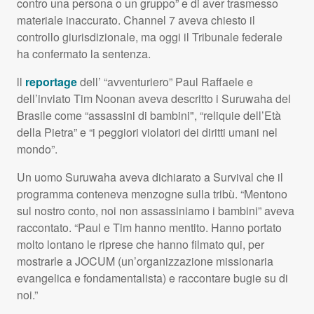
contro una persona o un gruppo” e di aver trasmesso
materiale inaccurato. Channel 7 aveva chiesto il
controllo giurisdizionale, ma oggi il Tribunale federale
ha confermato la sentenza.
ll
reportage
dell’ “avventuriero” Paul Raffaele e
dell’inviato Tim Noonan aveva descritto i Suruwaha del
Brasile come “assassini di bambini", “reliquie dell’Età
della Pietra” e “i peggiori violatori dei diritti umani nel
mondo”.
Un uomo Suruwaha aveva dichiarato a Survival che il
programma conteneva menzogne sulla tribù. “Mentono
sul nostro conto, noi non assassiniamo i bambini” aveva
raccontato. “Paul e Tim hanno mentito. Hanno portato
molto lontano le riprese che hanno filmato qui, per
mostrarle a
JOCUM
(un’organizzazione missionaria
evangelica e fondamentalista) e raccontare bugie su di
noi.”