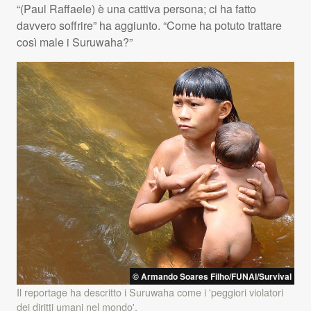
“(Paul Raffaele) è una cattiva persona; ci ha fatto
davvero soffrire” ha aggiunto. “Come ha potuto trattare
così male i Suruwaha?”
© Armando Soares Filho/FUNAI/Survival
Il reportage ha descritto i Suruwaha come i 'peggiori violatori
dei diritti umani nel mondo'.