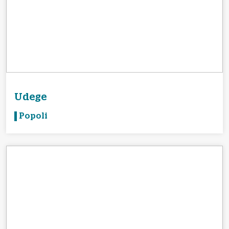
Udege
Popoli