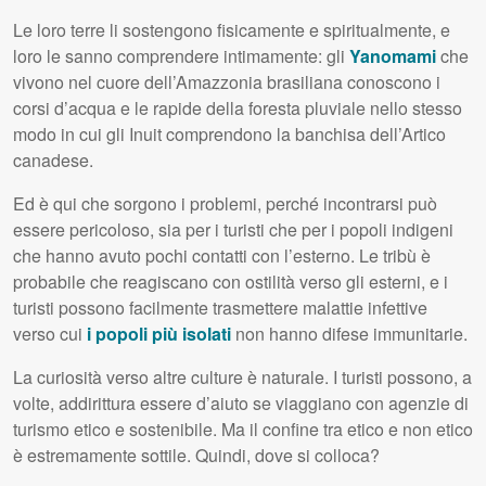
Le loro terre li sostengono fisicamente e spiritualmente, e
loro le sanno comprendere intimamente: gli
Yanomami
che
vivono nel cuore dell’Amazzonia brasiliana conoscono i
corsi d’acqua e le rapide della foresta pluviale nello stesso
modo in cui gli Inuit comprendono la banchisa dell’Artico
canadese.
Ed è qui che sorgono i problemi, perché incontrarsi può
essere pericoloso, sia per i turisti che per i popoli indigeni
che hanno avuto pochi contatti con l’esterno. Le tribù è
probabile che reagiscano con ostilità verso gli esterni, e i
turisti possono facilmente trasmettere malattie infettive
verso cui
i popoli più isolati
non hanno difese immunitarie.
La curiosità verso altre culture è naturale. I turisti possono, a
volte, addirittura essere d’aiuto se viaggiano con agenzie di
turismo etico e sostenibile. Ma il confine tra etico e non etico
è estremamente sottile. Quindi, dove si colloca?