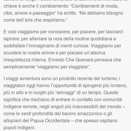
chiave è anche il cambiamento: “Cambiamenti di moda,
cibo, amore e paesaggio” ha scritto. “Ne abbiamo bisogno
come dell’aria che respiriamo.”
E così viaggiamo per conoscere, per piacere, per lasciarci
ispirare; per alleviare la noia della routine quotidiana e
soddisfare l’immaginario di menti curiose. Viaggiamo per
scuotere le nostre anime e per placare un’atavica
irrequietezza interna. Ernesto Che Guevara pensava che
semplicemente “viaggiamo per viaggiare”.
I viaggi avventura sono un prodotto recente del turismo; i
viaggiatori oggi hanno l’opportunità di spingersi più lontano,
più in alto e in luoghi più “selvaggi” di un tempo. Questo
significa che rischiano di entrare in contatto con comunità
indigene remote, negli angoli più inaccessibili del mondo –
come le verdi profondità del bacino amazzonico o gli
altopiani del Papua Occidentale – che spesso ospitano
popoli indigeni.