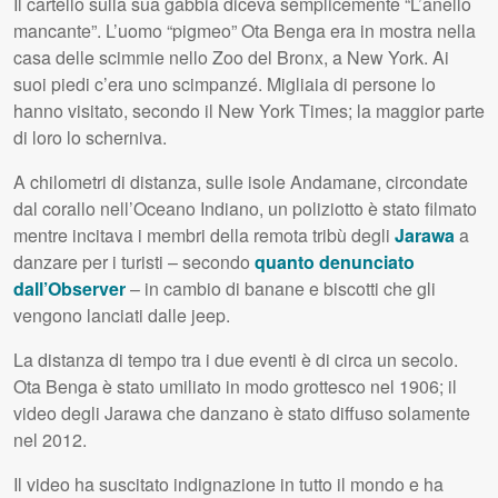
Il cartello sulla sua gabbia diceva semplicemente “L’anello
mancante”. L’uomo “pigmeo” Ota Benga era in mostra nella
casa delle scimmie nello Zoo del Bronx, a New York. Ai
suoi piedi c’era uno scimpanzé. Migliaia di persone lo
hanno visitato, secondo il New York Times; la maggior parte
di loro lo scherniva.
A chilometri di distanza, sulle isole Andamane, circondate
dal corallo nell’Oceano Indiano, un poliziotto è stato filmato
mentre incitava i membri della remota tribù degli
Jarawa
a
danzare per i turisti – secondo
quanto denunciato
dall’Observer
– in cambio di banane e biscotti che gli
vengono lanciati dalle jeep.
La distanza di tempo tra i due eventi è di circa un secolo.
Ota Benga è stato umiliato in modo grottesco nel 1906; il
video degli Jarawa che danzano è stato diffuso solamente
nel 2012.
Il video ha suscitato indignazione in tutto il mondo e ha