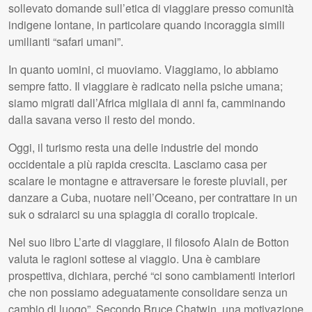
sollevato domande sull’etica di viaggiare presso comunità
indigene lontane, in particolare quando incoraggia simili
umilianti “safari umani”.
In quanto uomini, ci muoviamo. Viaggiamo, lo abbiamo
sempre fatto. Il viaggiare è radicato nella psiche umana;
siamo migrati dall’Africa migliaia di anni fa, camminando
dalla savana verso il resto del mondo.
Oggi, il turismo resta una delle industrie del mondo
occidentale a più rapida crescita. Lasciamo casa per
scalare le montagne e attraversare le foreste pluviali, per
danzare a Cuba, nuotare nell’Oceano, per contrattare in un
suk o sdraiarci su una spiaggia di corallo tropicale.
Nel suo libro L’arte di viaggiare, il filosofo Alain de Botton
valuta le ragioni sottese al viaggio. Una è cambiare
prospettiva, dichiara, perché “ci sono cambiamenti interiori
che non possiamo adeguatamente consolidare senza un
cambio di luogo”. Secondo Bruce Chatwin, una motivazione