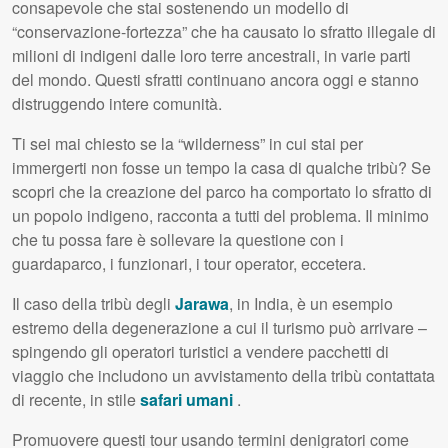
consapevole che stai sostenendo un modello di
“conservazione-fortezza” che ha causato lo sfratto illegale di
milioni di indigeni dalle loro terre ancestrali, in varie parti
del mondo. Questi sfratti continuano ancora oggi e stanno
distruggendo intere comunità.
Ti sei mai chiesto se la “wilderness” in cui stai per
immergerti non fosse un tempo la casa di qualche tribù? Se
scopri che la creazione del parco ha comportato lo sfratto di
un popolo indigeno, racconta a tutti del problema. Il minimo
che tu possa fare è sollevare la questione con i
guardaparco, i funzionari, i tour operator, eccetera.
Il caso della tribù degli
Jarawa
, in India, è un esempio
estremo della degenerazione a cui il turismo può arrivare –
spingendo gli operatori turistici a vendere pacchetti di
viaggio che includono un avvistamento della tribù contattata
di recente, in stile
safari umani
.
Promuovere questi tour usando termini denigratori come