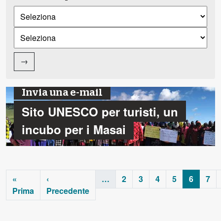
→
Invia una e-mail
Sito UNESCO per turisti, un
incubo per i Masai
«
‹
…
2
3
4
5
6
7
Prima
Precedente