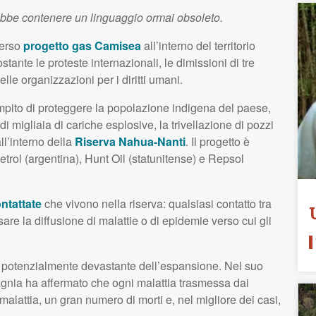
ebbe contenere un linguaggio ormai obsoleto.
verso
progetto gas Camisea
all’interno del territorio
tante le proteste internazionali, le dimissioni di tre
lle organizzazioni per i diritti umani.
compito di proteggere la popolazione indigena del paese,
di migliaia di cariche esplosive, la trivellazione di pozzi
all’interno della
Riserva Nahua-Nanti
. Il progetto è
petrol (argentina), Hunt Oil (statunitense) e Repsol
ontattate
che vivono nella riserva: qualsiasi contatto tra
usare la diffusione di malattie o di epidemie verso cui gli
o potenzialmente devastante dell’espansione. Nel suo
gnia ha affermato che ogni malattia trasmessa dai
malattia, un gran numero di morti e, nel migliore dei casi,