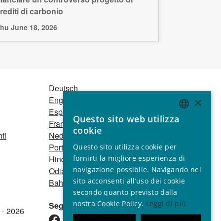
rediti di carbonio
hu June 18, 2026
Deutsch
English
×
Español
Questo sito web utilizza
ENGLISH
Français
cookie
ti
Nederlands
GERMAN
Português
Questo sito utilizza cookie per
SPANISH
fornirti la migliore esperienza di
Hindi
navigazione possibile. Navigando nel
Odia
FRENCH
sito acconsenti all’uso dei cookie
Bahasa Indonesia
ITALIAN
secondo quanto previsto dalla
nostra Cookie Policy.
Leggi di più
Seguici
PORTUGUESE
 - 2026