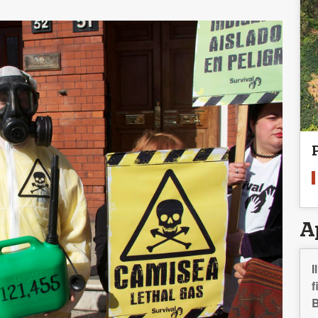
A
I
f
B