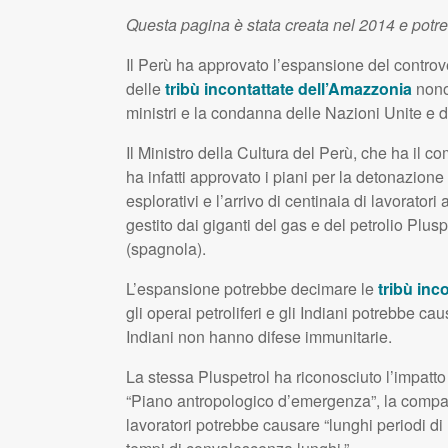
Questa pagina è stata creata nel 2014 e potr
Il Perù ha approvato l’espansione del contro
delle
tribù incontattate dell’Amazzonia
nonos
ministri e la condanna delle Nazioni Unite e de
Il Ministro della Cultura del Perù, che ha il 
ha infatti approvato i piani per la detonazione 
esplorativi e l’arrivo di centinaia di lavoratori 
gestito dai giganti del gas e del petrolio Plus
(spagnola).
L’espansione potrebbe decimare le
tribù inc
gli operai petroliferi e gli Indiani potrebbe ca
Indiani non hanno difese immunitarie.
La stessa Pluspetrol ha riconosciuto l’impatt
“Piano antropologico d’emergenza”, la compa
lavoratori potrebbe causare “lunghi periodi di 