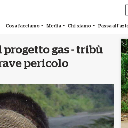
Cosa facciamo
Media
Chi siamo
Passa all'az
 progetto gas - tribù
grave pericolo