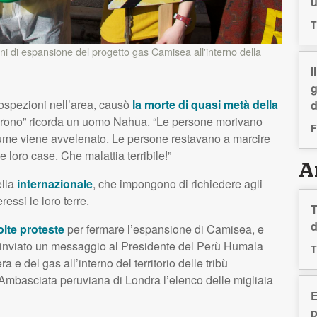
T
iani di espansione del progetto gas Camisea all'interno della
I
g
rospezioni nell’area, causò
la morte di quasi metà della
d
rirono” ricorda un uomo Nahua. “Le persone morivano
F
me viene avvelenato. Le persone restavano a marcire
e loro case. Che malattia terribile!”
Ar
ella
internazionale
, che impongono di richiedere agli
essi le loro terre.
T
d
olte proteste
per fermare l’espansione di Camisea, e
 inviato un messaggio al Presidente del Perù Humala
T
ra e del gas all’interno del territorio delle tribù
’Ambasciata peruviana di Londra l’elenco delle migliaia
E
p