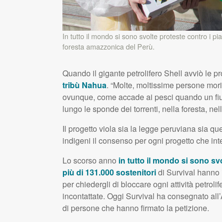
In tutto il mondo si sono svolte proteste contro i p
foresta amazzonica del Perù.
Quando il gigante petrolifero Shell avviò le p
tribù Nahua
. “Molte, moltissime persone mo
ovunque, come accade ai pesci quando un fiu
lungo le sponde dei torrenti, nella foresta, nell
Il progetto viola sia la legge peruviana sia qu
indigeni il consenso per ogni progetto che inter
Lo scorso anno
in tutto il mondo si sono sv
più di 131.000 sostenitori
di Survival hanno
per chiedergli di bloccare ogni attività petrolife
incontattate. Oggi Survival ha consegnato all
di persone che hanno firmato la petizione.