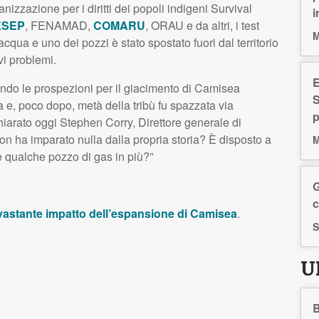
izzazione per i diritti dei popoli indigeni Survival
i
ESEP
,
FENAMAD
,
COMARU
,
ORAU
e da altri, i test
M
acqua e uno dei pozzi è stato spostato fuori dal territorio
vi problemi.
E
tuando le prospezioni per il giacimento di Camisea
S
a e, poco dopo, metà della tribù fu spazzata via
p
ichiarato oggi Stephen Corry, Direttore generale di
non ha imparato nulla dalla propria storia? È disposto a
M
 qualche pozzo di gas in più?”
G
c
devastante impatto dell’espansione di Camisea
.
S
U
B