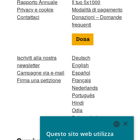
Rapporto Annuale
Il tuo 5x1000
Privacy e cookie
Modalità di pagamento
Contattaci
Donazioni – Domande
frequenti
Dona
Iscriviti alla nostra
Deutsch
newsletter
English
Campagne via e-mail
Español
Firma una petizione
Français
Nederlands
Português
Hindi
Odia
Bahasa Indonesia
×
Questo sito web utilizza
Registro Persone
ENGLISH