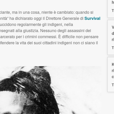
h
T
cciante, ma in una cosa, niente è cambiato: quando si
unità” ha dichiarato oggi il Direttore Generale di
Survival
uccidono regolarmente gli indigeni, nella
V
egnati alla giustizia. Nessuno degli assassini dei
d
carcerato per i crimini commessi. È difficile non pensare
r
fendere la vita dei suoi cittadini indigeni non ci siano il
T
K
r
c
T