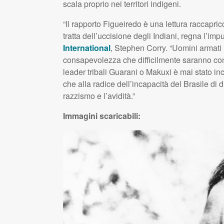
scala proprio nei territori indigeni.
“Il rapporto Figueiredo è una lettura raccapri
tratta dell’uccisione degli Indiani, regna l’imp
International
, Stephen Corry. “Uomini armati 
consapevolezza che difficilmente saranno cons
leader tribali Guarani o Makuxi è mai stato in
che alla radice dell’incapacità del Brasile di di
razzismo e l’avidità.”
Immagini scaricabili: