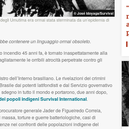
© José Idoyaga/Survival
egli Umutima era ormai stata sterminata da un’epidemia di
ebbe contenere un linguaggio ormai obsoleto.
o incendio 45 anni fa, è tornato inaspettatamente alla
liatamente le orribili atrocità perpetrate contro gli
tro dell’Interno brasiliano. Le rivelazioni dei crimini
asile dai potenti latifondisti e dal Servizio governativo
 sdegno in tutto il mondo e portarono, due anni dopo,
 dei popoli indigeni Survival International
.
l procuratore generale Jader de Figueiredo Correia,
assa, torture e guerre batteriologiche, casi di
igenze nei confronti delle popolazioni indigene del