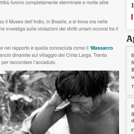
di tribù furono completamente sterminate e molte altre
o il Museo dell’Indio, in Brasile, e si trova ora nelle
nvestiga sulle violazioni dei diritti umani occorsi tra il
A
te nel rapporto è quella conosciuta come il
‘Massacro
anciò dinamite sul villaggio dei Cinta Larga. Trenta
I
 per raccontare l’accaduto.
f
B
T
I
g
d
F