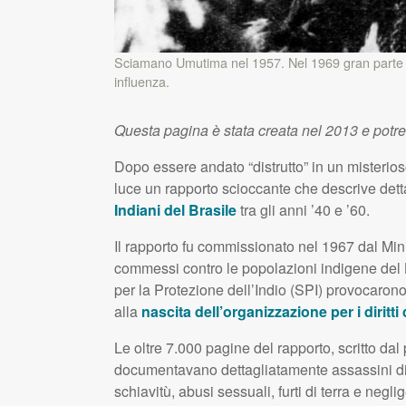
Sciamano Umutima nel 1957. Nel 1969 gran parte d
influenza.
Questa pagina è stata creata nel 2013 e potr
Dopo essere andato “distrutto” in un misterios
luce un rapporto scioccante che descrive dettag
Indiani del Brasile
tra gli anni ’40 e ’60.
Il rapporto fu commissionato nel 1967 dal Minis
commessi contro le popolazioni indigene del Br
per la Protezione dell’Indio (
SPI
) provocarono
alla
nascita dell’organizzazione per i diritti
Le oltre 7.000 pagine del rapporto, scritto da
documentavano dettagliatamente assassini di m
schiavitù, abusi sessuali, furti di terra e negl