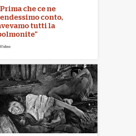
"Prima che ce ne
rendessimo conto,
avevamo tutti la
polmonite"
Video