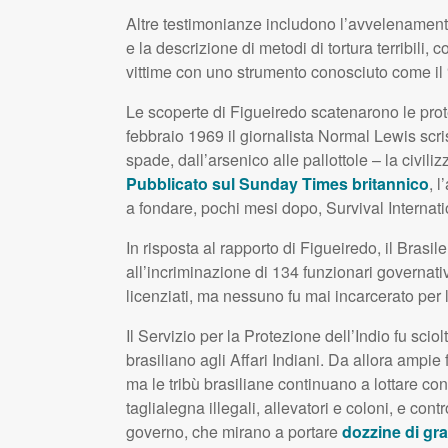
Altre testimonianze includono l’avvelenamento 
e la descrizione di metodi di tortura terribili,
vittime con uno strumento conosciuto come il 
Le scoperte di Figueiredo scatenarono le prote
febbraio 1969 il giornalista Normal Lewis scris
spade, dall’arsenico alle pallottole – la civiliz
Pubblicato sul Sunday Times britannico
, 
a fondare, pochi mesi dopo, Survival Internati
In risposta al rapporto di Figueiredo, il Brasil
all’incriminazione di 134 funzionari governativi
licenziati, ma nessuno fu mai incarcerato per
Il Servizio per la Protezione dell’Indio fu sciol
brasiliano agli Affari Indiani. Da allora ampie
ma le tribù brasiliane continuano a lottare cont
taglialegna illegali, allevatori e coloni, e co
governo, che mirano a portare
dozzine di gra