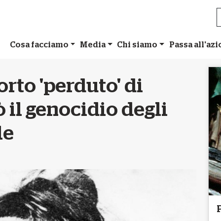
Cosa facciamo
Media
Chi siamo
Passa all'az
orto 'perduto' di
 il genocidio degli
le