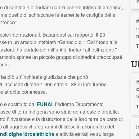
W
di centinaia di Indiani con zucchero intriso di arsenico,
 come quello di schiacciare lentamente le caviglie delle
#
“tronco”.
i
ste internazionali. Basandosi sul rapporto, il 23
m
se in un articolo intitolato “Genocidio”: “Dal fuoco alle
T
zazione ha portato sei milioni di Indiani all’estinzione.”
l’articolo spinse un piccolo gruppo di cittadini preoccupati
U
onal.
e lanciò un’inchiesta giudiziaria che portò
B
, accusati di oltre 1.000 crimini. 38 di loro furono
c
 le atrocità commesse.
t
to e sostituito dal
FUNAI
, l’odierno Dipartimento
T
 fasce di terra indigena sono state demarcate e protette,
ro l’invasione e la distruzione delle loro terre da parte di
ntro gli aggressivi programmi di crescita economica del
I
ndi dighe idroelettriche
e attività estrattive su larga
a