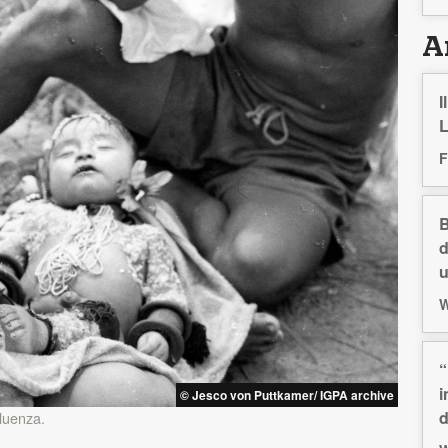
Ar
I
L
F
B
d
u
W
“
i
© Jesco von Puttkamer/ IGPA archive
d
fluenza.