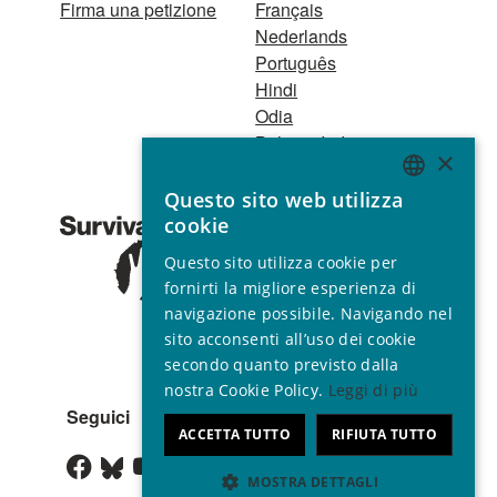
Firma una petizione
Français
Nederlands
Português
Hindi
Odia
Bahasa Indonesia
×
Questo sito web utilizza
Registro Persone
ENGLISH
cookie
Giuridiche
GERMAN
1521 Registered
Questo sito utilizza cookie per
charity no. 267444 ©
SPANISH
fornirti la migliore esperienza di
2001 - 2026
navigazione possibile. Navigando nel
FRENCH
Tutti i diritti riservati.
sito acconsenti all’uso dei cookie
ITALIAN
secondo quanto previsto dalla
nostra Cookie Policy.
Leggi di più
PORTUGUESE
Seguici
ACCETTA TUTTO
RIFIUTA TUTTO
MOSTRA DETTAGLI