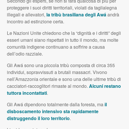
Secondo gli esperti, se non si farà qualcosa di più per
proteggere i suoi diritti territoriali, violati da taglialegna
illegali e allevatori,
la tribù brasiliana degli Awá
andrà
incontro ad estinzione certa.
Le Nazioni Unite chiedono che la “dignità e i diritti” degli
esseri umani siano rispettati in tutto il mondo, ma molte
comunità indigene continuano a soffrire a causa
dell’odio razziale.
Gli Awá sono una piccola tribù composta di circa 355
individui, sopravvissuti a brutali massacri. Vivono
nell’Amazzonia orientale e sono una delle ultime tribù di
cacciatori-raccoglitori rimaste al mondo.
Alcuni restano
tuttora incontattati
.
Gli Awá dipendono totalmente dalla foresta, ma
il
disboscamento intensivo sta rapidamente
distruggendo il loro territorio
.