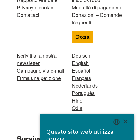
Privacy e cookie
Modalità di pagamento
Contattaci
Donazioni – Domande
frequenti
Dona
Iscriviti alla nostra
Deutsch
newsletter
English
Campagne via e-mail
Español
Firma una petizione
Français
Nederlands
Português
Hindi
Odia
Bahasa Indonesia
×
Questo sito web utilizza
Registro Persone
ENGLISH
cookie
Giuridiche