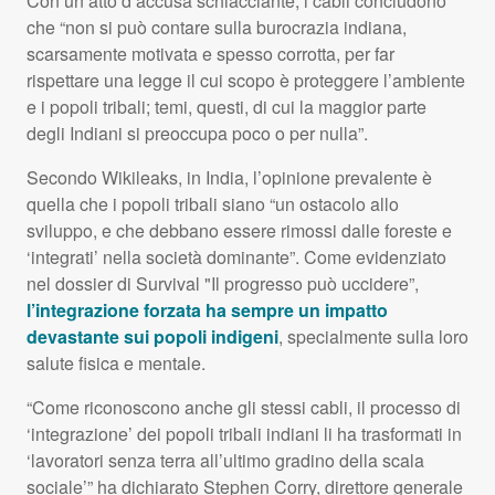
Con un atto d’accusa schiacciante, i cabli concludono
che “non si può contare sulla burocrazia indiana,
scarsamente motivata e spesso corrotta, per far
rispettare una legge il cui scopo è proteggere l’ambiente
e i popoli tribali; temi, questi, di cui la maggior parte
degli Indiani si preoccupa poco o per nulla”.
Secondo Wikileaks, in India, l’opinione prevalente è
quella che i popoli tribali siano “un ostacolo allo
sviluppo, e che debbano essere rimossi dalle foreste e
‘integrati’ nella società dominante”. Come evidenziato
nel dossier di Survival "Il progresso può uccidere”,
l’integrazione forzata ha sempre un impatto
devastante sui popoli indigeni
, specialmente sulla loro
salute fisica e mentale.
“Come riconoscono anche gli stessi cabli, il processo di
‘integrazione’ dei popoli tribali indiani li ha trasformati in
‘lavoratori senza terra all’ultimo gradino della scala
sociale’” ha dichiarato Stephen Corry, direttore generale