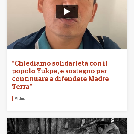
“Chiediamo solidarietà con il
popolo Yukpa, e sostegno per
continuare a difendere Madre
Terra”
Video