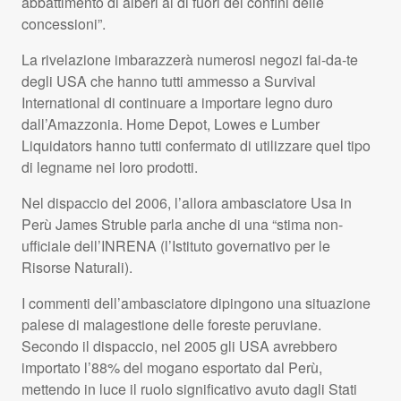
abbattimento di alberi al di fuori dei confini delle
concessioni”.
La rivelazione imbarazzerà numerosi negozi fai-da-te
degli
USA
che hanno tutti ammesso a Survival
International di continuare a importare legno duro
dall’Amazzonia. Home Depot, Lowes e Lumber
Liquidators hanno tutti confermato di utilizzare quel tipo
di legname nei loro prodotti.
Nel dispaccio del 2006, l’allora ambasciatore Usa in
Perù James Struble parla anche di una “stima non-
ufficiale dell’INRENA (l’Istituto governativo per le
Risorse Naturali).
I commenti dell’ambasciatore dipingono una situazione
palese di malagestione delle foreste peruviane.
Secondo il dispaccio, nel 2005 gli
USA
avrebbero
importato l’88% del mogano esportato dal Perù,
mettendo in luce il ruolo significativo avuto dagli Stati