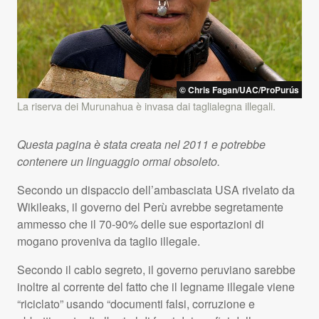
© Chris Fagan/
UAC
/ProPurús
La riserva dei Murunahua è invasa dai taglialegna illegali.
Questa pagina è stata creata nel 2011 e potrebbe
contenere un linguaggio ormai obsoleto.
Secondo un dispaccio dell’ambasciata
USA
rivelato da
Wikileaks, il governo del Perù avrebbe segretamente
ammesso che il 70-90% delle sue esportazioni di
mogano proveniva da taglio illegale.
Secondo il cablo segreto, il governo peruviano sarebbe
inoltre al corrente del fatto che il legname illegale viene
“riciclato” usando “documenti falsi, corruzione e