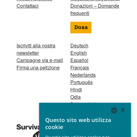
Contattaci
Donazioni – Domande
frequenti
Dona
Iscriviti alla nostra
Deutsch
newsletter
English
Campagne via e-mail
Español
Firma una petizione
Français
Nederlands
Português
Hindi
Odia
Bahasa Indonesia
×
Questo sito web utilizza
Registro Persone
ENGLISH
cookie
Giuridiche
GERMAN
1521 Registered