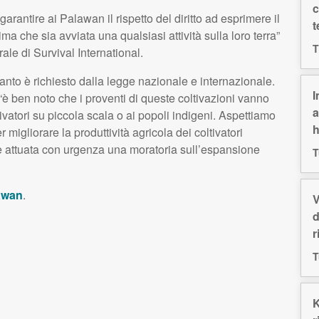
c
garantire ai Palawan il rispetto del diritto ad esprimere il
t
ima che sia avviata una qualsiasi attività sulla loro terra”
T
le di Survival International.
to è richiesto dalla legge nazionale e internazionale.
I
 ben noto che i proventi di queste coltivazioni vanno
a
ltivatori su piccola scala o ai popoli indigeni. Aspettiamo
h
migliorare la produttività agricola dei coltivatori
e attuata con urgenza una moratoria sull’espansione
T
lawan
.
V
d
r
T
K