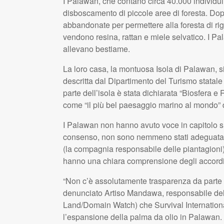
I Palawan, che contano circa 40.000 individui,
disboscamento di piccole aree di foresta. Dop
abbandonate per permettere alla foresta di rig
vendono resina, rattan e miele selvatico. I P
allevano bestiame.
La loro casa, la montuosa Isola di Palawan, si 
descritta dal Dipartimento del Turismo statale 
parte dell’isola è stata dichiarata “Biosfera 
come “il più bel paesaggio marino al mondo”
I Palawan non hanno avuto voce in capitolo sul
consenso, non sono nemmeno stati adeguatame
(la compagnia responsabile delle piantagioni) 
hanno una chiara comprensione degli accordi c
“Non c’è assolutamente trasparenza da parte d
denunciato Artiso Mandawa, responsabile del
Land/Domain Watch) che Survival Internationa
l’espansione della palma da olio in Palawan.