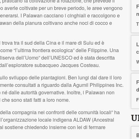
 praticano la coltivazione a rotazione, che prevede il
F
o averle coltivate per un breve periodo, le aree vengono
n
enerarsi. I Palawan cacciano i cinghiali e raccolgono e
alawan della pianura coltivano anche noci di cocco e
T
trova tra il sud della Cina e il mare di Sulu ed è
L
come “l’ultima frontiera ecologica” delle Filippine. Una
c
e Riserva dell’Uomo” dell’UNESCO ed è stata descritta
W
 dall’esploratore subacqueo Jacques Costeau.
lo sviluppo delle piantagioni. Ben lungi dal dare il loro
F
nte consultati a riguardo dalla Agumil Philippines Inc.
d
né dalle autorità governative. Inoltre, i Palawan non
he sono stati fatti a loro nome.
F
ella compagnia nei confronti delle comunità locali” ha
U
l’organizzazione locale indigena
ALDAW
(Ancestral
l sostiene chiedendo insieme con lei di fermare
B