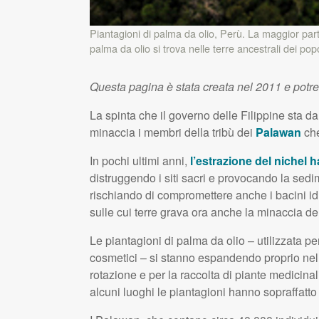
Piantagioni di palma da olio, Perù. La maggior parte
palma da olio si trova nelle terre ancestrali dei popo
Questa pagina è stata creata nel 2011 e potr
La spinta che il governo delle Filippine sta d
minaccia i membri della tribù dei
Palawan
che
In pochi ultimi anni,
l’estrazione del nichel h
distruggendo i siti sacri e provocando la sedim
rischiando di compromettere anche i bacini id
sulle cui terre grava ora anche la minaccia del
Le piantagioni di palma da olio – utilizzata pe
cosmetici – si stanno espandendo proprio nelle
rotazione e per la raccolta di piante medicinali
alcuni luoghi le piantagioni hanno sopraffatto 