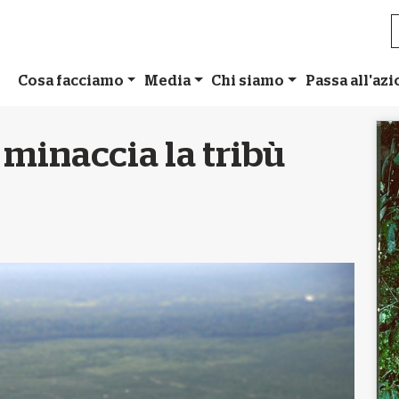
Cosa facciamo
Media
Chi siamo
Passa all'az
 minaccia la tribù