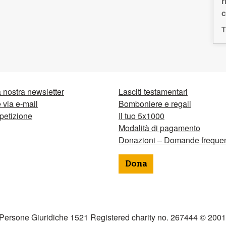
r
c
T
la nostra newsletter
Lasciti testamentari
via e-mail
Bomboniere e regali
petizione
Il tuo 5x1000
Modalità di pagamento
Donazioni – Domande frequen
Dona
 Persone Giuridiche 1521 Registered charity no. 267444 © 2001