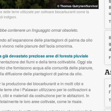
f
© Thomas Quirynen/Survival
B
 delle terre utilizzate per coltivare biocarburanti come la
li indigeni.
T
ebbe contenere un linguaggio ormai obsoleto.
I
ando all’espansione delle piantagioni di palma da olio
g
 vivono nelle pianure dell’Isola omonima.
d
a già devastato preziose aree di foresta pluviale
F
entazione dei fiumi e della terra coltivabile. Oggi sta
rici che forniscono acqua alle comunità delle pianure,
Ar
la diffusione delle piantagioni di palma da olio.
r la produzione dei biocarburanti e in molti cibi e
F
 terre che i Palawan utilizzano per le coltivazioni a
l
, cibi e materiali da costruzione per le abitazioni. In
T
totalmente le loro aree coltivate, come le risaie.