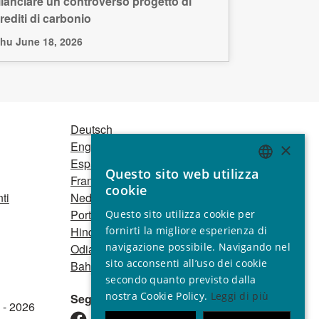
ilanciare un controverso progetto di
rediti di carbonio
hu June 18, 2026
Deutsch
English
×
Español
Questo sito web utilizza
ENGLISH
Français
cookie
ti
Nederlands
GERMAN
Português
Questo sito utilizza cookie per
SPANISH
fornirti la migliore esperienza di
Hindi
navigazione possibile. Navigando nel
Odia
FRENCH
sito acconsenti all’uso dei cookie
Bahasa Indonesia
ITALIAN
secondo quanto previsto dalla
nostra Cookie Policy.
Leggi di più
Seguici
PORTUGUESE
 - 2026