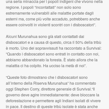
una seria minaccia per i popoli indigeni che vivono nella
regione. I popoli “incontattati” non solo sono
estremamente vulnerabili alle malattie portate dagli
esterni ma, come più volte accaduto, potrebbero anche
essere coinvolti in violenti scontri con i disboscatori”.
Alcuni Murunahua sono già stati contattati dai
disboscatori e a causa di questo, circa il 50% della tribù
è morto. Uno dei sopravvissuti ha raccontato a Survival:
”Quando i disboscatori sono entrati in contatto con noi,
abbiamo abbandonato la foresta. È stato allora che la
malattia ci ha colpito. Ha ucciso la metà di noi”.
“Queste foto dimostrano che i disboscatori sono
all’interno della Riserva Murunahua” ha commentato
oggi Stephen Corry, direttore generale di Survival.“Il
governo deve agire immediatamente: deve bloccare la
deforestazione e permettere agli Indiani isolati di vivere
in pace. Il destino di queste tribù isolate è stata anche