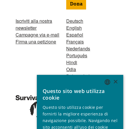
Dona
Iscriviti alla nostra
Deutsch
newsletter
English
Campagne via e-mail
Español
Firma una petizione
Français
Nederlands
Português
Hindi
Odia
Bahasa Indonesia
×
Questo sito web utilizza
Registro Persone
ENGLISH
cookie
Giuridiche
GERMAN
1521 Registered
Questo sito utilizza cookie per
charity no. 267444 ©
SPANISH
fornirti la migliore esperienza di
2001 - 2026
navigazione possibile. Navigando nel
FRENCH
Tutti i diritti riservati.
sito acconsenti all’uso dei cookie