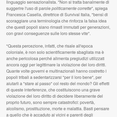
linguaggio sensazionalista. "Non si tratta banalmente di
suggerire l'uso di parole
politicamente corrette
", spiega
Francesca Casella, direttrice di Survival Italia, "bensì di
scoraggiare una terminologia che rinforza la falsa idea
che questi popoli siano rimasti immutati per generazioni,
con gravi conseguenze sulle loro stesse vite".
"Questa percezione, infatti, che risale all'epoca
coloniale, è non solo scientificamente sbagliata ma è
anche pericolosa perché alimenta pregiudizi utilizzati
ancora oggi per legittimare la violazione dei loro diritti.
Quante volte governi e multinazionali hanno costretto i
popoli tribali a sedentarizzarsi "per il loro bene", per
aiutarli a "stare al passo" col resto del mondo? Gli effetti
di queste interferenze, che costituiscono una grave
violazione del loro diritto di decidere liberamente del
proprio futuro, sono sempre catastrofici: povertà,
alcolismo, prostituzione, morte e malattia. Basti pensare
a quello che è accaduto ai vicini e parenti degli