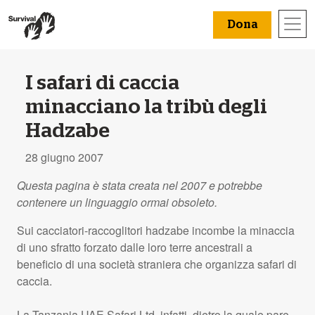
Dona
I safari di caccia
minacciano la tribù degli
Hadzabe
28 giugno 2007
Questa pagina è stata creata nel 2007 e potrebbe
contenere un linguaggio ormai obsoleto.
Sui cacciatori-raccoglitori hadzabe incombe la minaccia
di uno sfratto forzato dalle loro terre ancestrali a
beneficio di una società straniera che organizza safari di
caccia.
La Tanzania
UAE
Safari Ltd, infatti, dietro la quale pare