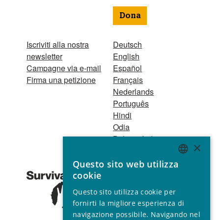
Dona
Iscriviti alla nostra
Deutsch
newsletter
English
Campagne via e-mail
Español
Firma una petizione
Français
Nederlands
Português
Hindi
Odia
Bahasa Indonesia
×
Questo sito web utilizza
Registro Persone
ENGLISH
cookie
Giuridiche
GERMAN
1521 Registered
Questo sito utilizza cookie per
charity no. 267444 ©
SPANISH
fornirti la migliore esperienza di
2001 - 2026
navigazione possibile. Navigando nel
FRENCH