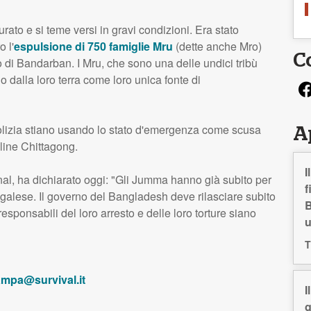
turato e si teme versi in gravi condizioni. Era stato
 l'
espulsione di 750 famiglie Mru
(dette anche Mro)
C
etto di Bandarban. I Mru, che sono una delle undici tribù
 dalla loro terra come loro unica fonte di
polizia stiano usando lo stato d'emergenza come scusa
A
line Chittagong.
I
onal, ha dichiarato oggi: "Gli Jumma hanno già subito per
f
bengalese. Il governo del Bangladesh deve rilasciare subito
B
responsabili del loro arresto e delle loro torture siano
T
ampa@survival.it
I
g