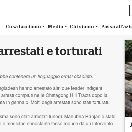
Cosa facciamo
Media
Chi siamo
Passa all'az
rrestati e torturati
ebbe contenere un linguaggio ormai obsoleto.
angladesh hanno arrestato altri due leader indigeni
arresti compiuti nelle Chittagong Hill Tracts dopo la
 in gennaio. Molti degli arrestati sono stati torturati.
sono stati arrestati lunedì. Manubha Ranjan è stato
elle medicine nonostante fosse reduce da un intervento