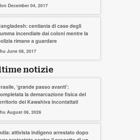
on December 04, 2017
angladesh: centiania di case degli
umma incendiate dai coloni mentre la
olizia rimane a guardare
hu June 08, 2017
ltime notizie
rasile, ‘grande passo avanti’:
ompletata la demarcazione fisica del
erritorio dei Kawahiva incontattati
hu August 06, 2026
ndia: attivista indigeno arrestato dopo
ver protestato contro il progetto di un