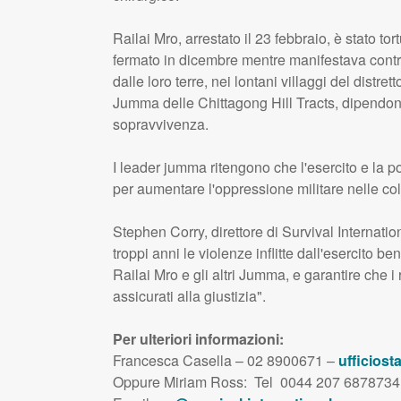
Railai Mro, arrestato il 23 febbraio, è stato tor
fermato in dicembre mentre manifestava contro
dalle loro terre, nei lontani villaggi del distr
Jumma delle Chittagong Hill Tracts, dipendono
sopravvivenza.
I leader jumma ritengono che l'esercito e la 
per aumentare l'oppressione militare nelle col
Stephen Corry, direttore di Survival Internati
troppi anni le violenze inflitte dall'esercito 
Railai Mro e gli altri Jumma, e garantire che i 
assicurati alla giustizia".
Per ulteriori informazioni:
Francesca Casella – 02 8900671 –
ufficiost
Oppure Miriam Ross: Tel 0044 207 6878734