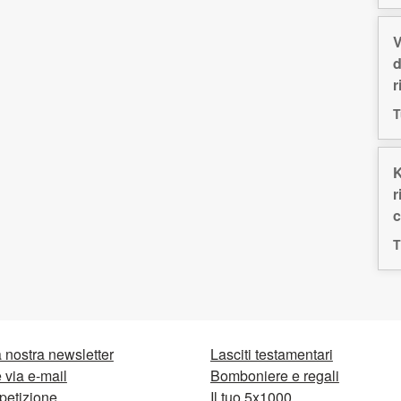
V
d
r
T
K
r
c
T
la nostra newsletter
Lasciti testamentari
via e-mail
Bomboniere e regali
petizione
Il tuo 5x1000