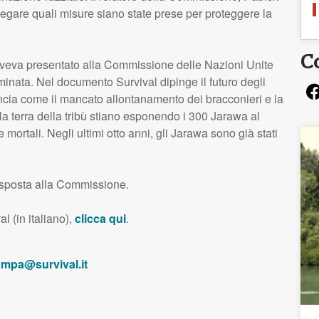
iegare quali misure siano state prese per proteggere la
C
 aveva presentato alla Commissione delle Nazioni Unite
rminata. Nel documento Survival dipinge il futuro degli
ia come il mancato allontanamento dei bracconieri e la
a terra della tribù stiano esponendo i 300 Jarawa al
ie mortali. Negli ultimi otto anni, gli Jarawa sono già stati
isposta alla Commissione.
l (in italiano),
clicca qui
.
ampa@survival.it