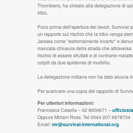
Thornberry, ha chiesto alla delegazione di sp
tribù.
Poco prima dell'apertura dei lavori, Survival
un rapporto sul rischio che la tribù venga ste
Jarawa come "estremamente incerto" e denunc
mancata chiusura della strada che attraversa l
rischio di essere sfruttati e di contrarre malatt
colpiti da due epidemie di morbillo.
La delegazione indiana non ha dato alcuna r
Per scaricare una copia del rapporto di Surviva
Per ulteriori informazioni:
Francesca Casella – 02 8900671 –
ufficiost
Oppure Miriam Ross: Tel 0044 207 6878734
Email:
mr@survival-international.org