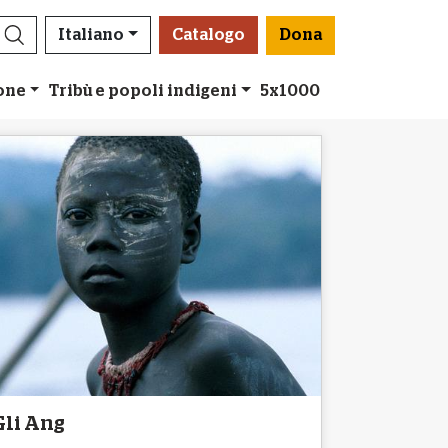
Italiano
Catalogo
Dona
ione
Tribù e popoli indigeni
5x1000
Gli Ang