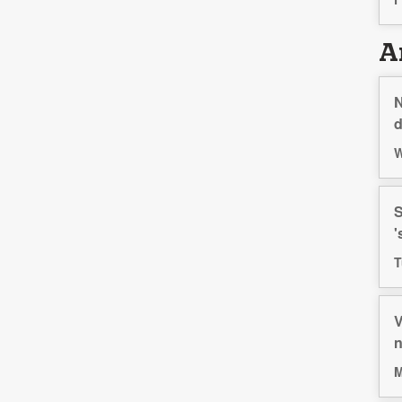
Ar
N
d
W
S
'
T
V
n
M