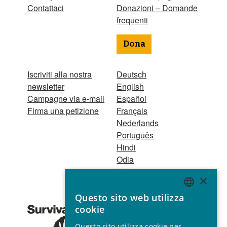
Contattaci
Donazioni – Domande
frequenti
Dona
Iscriviti alla nostra
Deutsch
newsletter
English
Campagne via e-mail
Español
Firma una petizione
Français
Nederlands
Português
Hindi
Odia
Bahasa Indonesia
×
Questo sito web utilizza
Registro Persone
ENGLISH
cookie
Giuridiche
GERMAN
1521 Registered
Questo sito utilizza cookie per