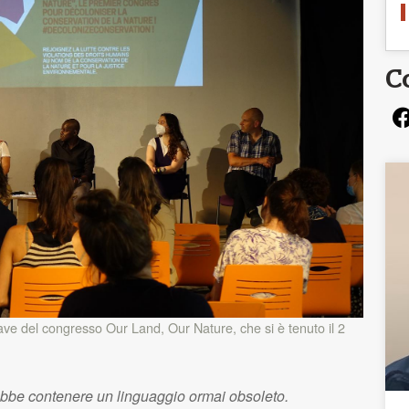
C
ve del congresso Our Land, Our Nature, che si è tenuto il 2
ebbe contenere un linguaggio ormai obsoleto.