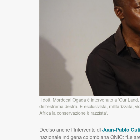
Il dott. Mordecai Ogada è intervenuto a 'Our Land, 
dell’estrema destra. È esclusivista, militarizzata, v
Africa la conservazione è razzista'.
Deciso anche l’intervento di
Juan-Pablo Guti
nazionale indigena colombiana
ONIC
: “Le ar