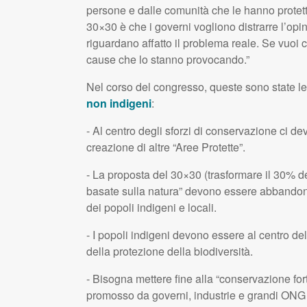
persone e dalle comunità che le hanno protet
30×30 è che i governi vogliono distrarre l’o
riguardano affatto il problema reale. Se vuoi 
cause che lo stanno provocando.”
Nel corso del congresso, queste sono state le 
non indigeni
:
- Al centro degli sforzi di conservazione ci devo
creazione di altre “Aree Protette”.
- La proposta del 30×30 (trasformare il 30% del
basate sulla natura” devono essere abbandonat
dei popoli indigeni e locali.
- I popoli indigeni devono essere al centro de
della protezione della biodiversità.
- Bisogna mettere fine alla “conservazione for
promosso da governi, industrie e grandi
ONG