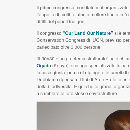
Il primo congresso mondiale mai organizzato 
l’appello di molti relatori a mettere fine alla
diritti dei popoli indigeni.
Il congresso
“Our Land Our Nature”
si è ten
Conservation Congress di
IUCN
, previsto pe
partecipato oltre 3.000 persone.
“Il 30×30 è un problema strutturale” ha dichia
Ogada
(Kenya), ecologo specializzato in carni
la cosa giusta, prima di dipingere le pareti di
Dobbiamo ripensare i tipi di Aree Protette esis
della biodiversità. È qui che le grandi organizz
a cambiare le loro stesse sovrastrutture.