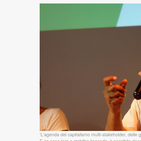
'L'agenda del capitalismo multi-stakeholder, delle 
E se sono loro a stabilire l'agenda, è possibile de