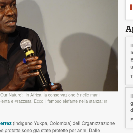
A
I
f
B
T
Our Nature': 'In Africa, la conservazione è nelle mani
I
iolenta e #razzista. Ecco il famoso elefante nella stanza: in
g
d
F
errez
(Indigeno Yukpa, Colombia) dell’Organizzazione
ee protette sono già state protette per anni! Dalle