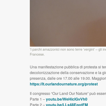
'I parchi amazzonici non sono terre 'vergini' – gli i
Francese.
Una manifestazione pubblica di protesta si ter
decolonizzazione della conservazione e la gius
presenza, dalle ore 17.00 alle 19.00. Maggiori
https://it.ourlandournature.org/protest
Il congresso “Our Land Our Nature” può essere r
Parte 1 –
youtu.be/WeHiclGvVh0
Parte 2 –
youtu.be/LLs48EqotFM