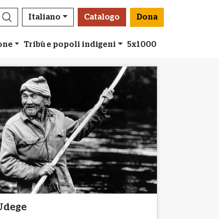
Italiano
Catalogo
Dona
ione
Tribù e popoli indigeni
5x1000
Udege