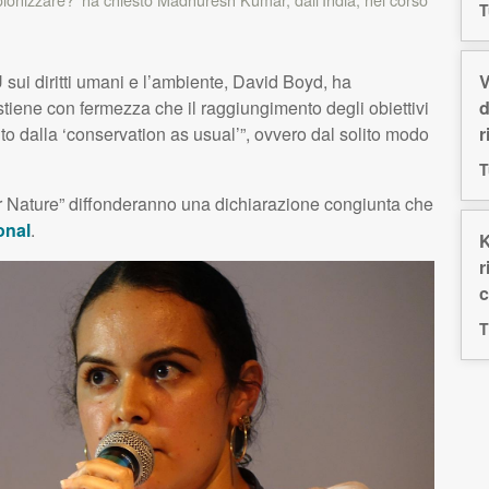
T
V
U
sui diritti umani e l’ambiente, David Boyd, ha
d
stiene con fermezza che il raggiungimento degli obiettivi
r
o dalla ‘conservation as usual’”, ovvero dal solito modo
T
Our Nature” diffonderanno una dichiarazione congiunta che
onal
.
K
r
c
T