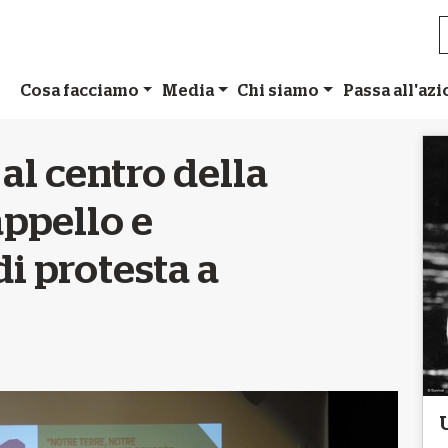
Cosa facciamo
Media
Chi siamo
Passa all'az
 al centro della
ppello e
i protesta a