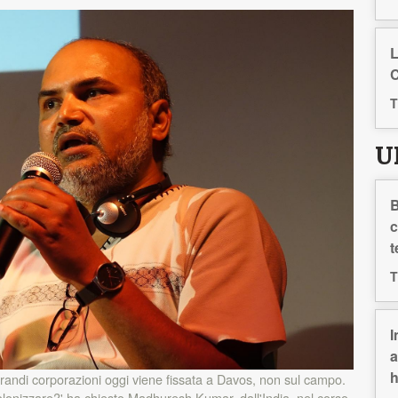
L
C
T
U
B
c
t
T
I
a
h
grandi corporazioni oggi viene fissata a Davos, non sul campo.
colonizzare?' ha chiesto Madhuresh Kumar, dall'India, nel corso