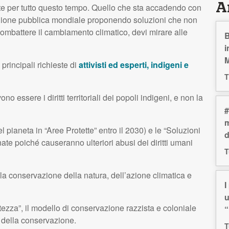
Ar
te per tutto questo tempo. Quello che sta accadendo con
pinione pubblica mondiale proponendo soluzioni che non
combattere il cambiamento climatico, devi mirare alle
B
i
M
principali richieste di
attivisti ed esperti, indigeni e
T
no essere i diritti territoriali dei popoli indigeni, e non la
#
m
 pianeta in “Aree Protette” entro il 2030) e le “Soluzioni
d
e poiché causeranno ulteriori abusi dei diritti umani
T
lla conservazione della natura, dell’azione climatica e
I
u
tezza”, il modello di conservazione razzista e coloniale
“
della conservazione.
T