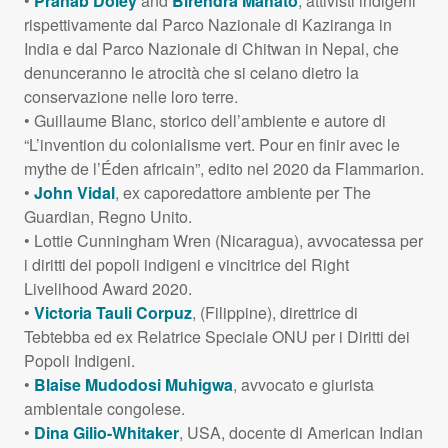
•
Pranab Doley
and
Birendra Mahato
, attivisti indigeni
rispettivamente dal Parco Nazionale di Kaziranga in
India e dal Parco Nazionale di Chitwan in Nepal, che
denunceranno le atrocità che si celano dietro la
conservazione nelle loro terre.
• Guillaume Blanc, storico dell’ambiente e autore di
“L’invention du colonialisme vert. Pour en finir avec le
mythe de l’Éden africain”, edito nel 2020 da Flammarion.
•
John Vidal
, ex caporedattore ambiente per The
Guardian, Regno Unito.
• Lottie Cunningham Wren (Nicaragua), avvocatessa per
i diritti dei popoli indigeni e vincitrice del Right
Livelihood Award 2020.
•
Victoria Tauli Corpuz
, (Filippine), direttrice di
Tebtebba ed ex Relatrice Speciale
ONU
per i Diritti dei
Popoli Indigeni.
•
Blaise Mudodosi Muhigwa
, avvocato e giurista
ambientale congolese.
•
Dina Gilio-Whitaker
,
USA
, docente di American Indian