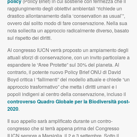
policy
(Policy Brief) in cui sostiene con fermezza che il
raggiungimento degli obiettivi ambientali “richiede un
drastico allontanamento dalla ‘conservation as usual’”,
ovvero dal solito modo di fare conservazione. Nella sua
nota sollecita un approccio radicalmente diverso, basato
sul rispetto dei diritti.
Al congresso
IUCN
verrà proposto un ampiamento degli
attuali sforzi di conservazione, con un invito particolare a
espandere le “Aree Protette” sul 30% del pianeta. Al
contrario, il potente nuovo Policy Brief
ONU
di David
Boyd critica i “fallimenti” del modello attuale e chiede “un
approccio trasformativo” che metta i diritti umani e i
popoli indigeni al centro della conservazione, incluso il
controverso Quadro Globale per la Biodiversità post-
2020
.
Il suo appello sarà amplificato durante un contro-
congresso che si terrà appena prima del Congresso
IUCN
sempre a Marsiglia, il 2 e 3 settembre. Sotto il