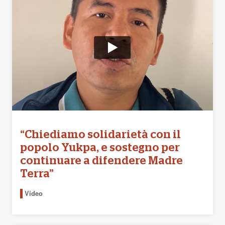
“Chiediamo solidarietà con il
popolo Yukpa, e sostegno per
continuare a difendere Madre
Terra”
Video