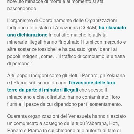
ricevuto minacce di morte e al momento si sta
nascondendo.
L’organismo di Coordinamento delle Organizzazioni
Indigene dello stato di Amazonas (
COIAM
)
ha rilasciato
una dichiarazione
in cui afferma che le attività
minerarie illegali hanno “inquinato i fiumi con mercurio e
altre sostanze tossiche” e ha causato “gravi danni ai
popoli indigeni, come… il traffico di combustibile e tratta
di persone.”
Altri popoli indigeni come gli Hoti, i Panare, gli Yekuana
e i Piaroa subiscono da anni
l’invasione delle loro
terre da parte di minatori illegali
che spesso li
minacciano e che, oltretutto, hanno contaminato i loro
fiumi e il pesce da cui dipendono per il sostentamento.
Quaranta organizzazioni del Venezuela hanno rilasciato
un comunicato a sostegno delle tribù Yabarana, Hoti,
Panare e Piaroa in cui chiedono alle autorità di fare di