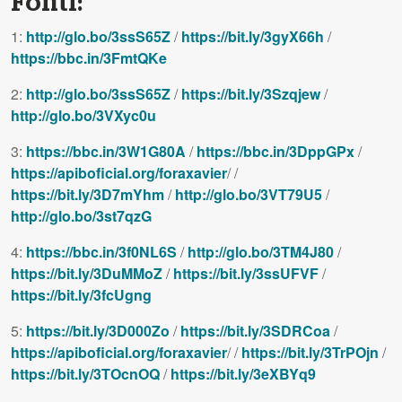
Fonti:
1:
http://glo.bo/3ssS65Z
/
https://bit.ly/3gyX66h
/
https://bbc.in/3FmtQKe
2:
http://glo.bo/3ssS65Z
/
https://bit.ly/3Szqjew
/
http://glo.bo/3VXyc0u
3:
https://bbc.in/3W1G80A
/
https://bbc.in/3DppGPx
/
https://apiboficial.org/foraxavier
/ /
https://bit.ly/3D7mYhm
/
http://glo.bo/3VT79U5
/
http://glo.bo/3st7qzG
4:
https://bbc.in/3f0NL6S
/
http://glo.bo/3TM4J80
/
https://bit.ly/3DuMMoZ
/
https://bit.ly/3ssUFVF
/
https://bit.ly/3fcUgng
5:
https://bit.ly/3D000Zo
/
https://bit.ly/3SDRCoa
/
https://apiboficial.org/foraxavier
/ /
https://bit.ly/3TrPOjn
/
https://bit.ly/3TOcnOQ
/
https://bit.ly/3eXBYq9