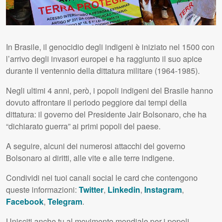
In Brasile, il genocidio degli indigeni è iniziato nel 1500 con
l’arrivo degli invasori europei e ha raggiunto il suo apice
durante il ventennio della dittatura militare (1964-1985).
Negli ultimi 4 anni, però, i popoli indigeni del Brasile hanno
dovuto affrontare il periodo peggiore dai tempi della
dittatura: il governo del Presidente Jair Bolsonaro, che ha
“dichiarato guerra” ai primi popoli del paese.
A seguire, alcuni dei numerosi attacchi del governo
Bolsonaro ai diritti, alle vite e alle terre indigene.
Condividi nei tuoi canali social le card che contengono
queste informazioni:
Twitter
,
Linkedin
,
Instagram
,
Facebook
,
Telegram
.
Unisciti anche tu al movimento mondiale per i popoli