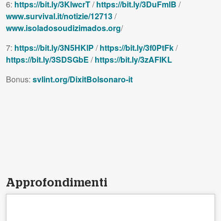
6:
https://bit.ly/3KlwcrT
/
https://bit.ly/3DuFmlB
/
www.survival.it/notizie/12713
/
www.isoladosoudizimados.org
/
7:
https://bit.ly/3N5HKlP
/
https://bit.ly/3f0PtFk
/
https://bit.ly/3SDSGbE
/
https://bit.ly/3zAFlKL
Bonus:
svlint.org/DixitBolsonaro-it
Approfondimenti