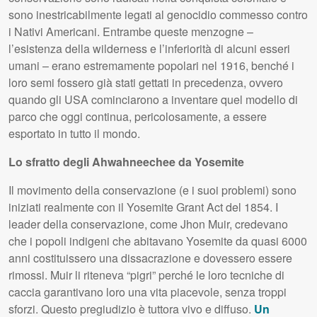
sono inestricabilmente legati al genocidio commesso contro
i Nativi Americani. Entrambe queste menzogne –
l’esistenza della wilderness e l’inferiorità di alcuni esseri
umani – erano estremamente popolari nel 1916, benché i
loro semi fossero già stati gettati in precedenza, ovvero
quando gli
USA
cominciarono a inventare quel modello di
parco che oggi continua, pericolosamente, a essere
esportato in tutto il mondo.
Lo sfratto degli Ahwahneechee da Yosemite
Il movimento della conservazione (e i suoi problemi) sono
iniziati realmente con il Yosemite Grant Act del 1854. I
leader della conservazione, come Jhon Muir, credevano
che i popoli indigeni che abitavano Yosemite da quasi 6000
anni costituissero una dissacrazione e dovessero essere
rimossi. Muir li riteneva “pigri” perché le loro tecniche di
caccia garantivano loro una vita piacevole, senza troppi
sforzi. Questo pregiudizio è tuttora vivo e diffuso.
Un