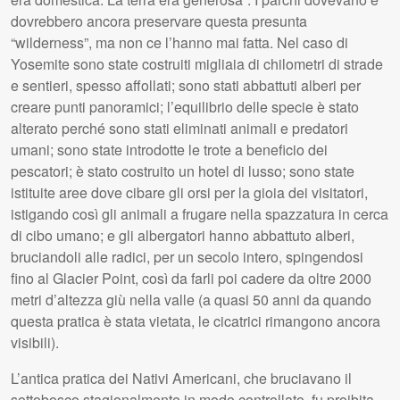
dovrebbero ancora preservare questa presunta
“wilderness”, ma non ce l’hanno mai fatta. Nel caso di
Yosemite sono state costruiti migliaia di chilometri di strade
e sentieri, spesso affollati; sono stati abbattuti alberi per
creare punti panoramici; l’equilibrio delle specie è stato
alterato perché sono stati eliminati animali e predatori
umani; sono state introdotte le trote a beneficio dei
pescatori; è stato costruito un hotel di lusso; sono state
istituite aree dove cibare gli orsi per la gioia dei visitatori,
istigando così gli animali a frugare nella spazzatura in cerca
di cibo umano; e gli albergatori hanno abbattuto alberi,
bruciandoli alle radici, per un secolo intero, spingendosi
fino al Glacier Point, così da farli poi cadere da oltre 2000
metri d’altezza giù nella valle (a quasi 50 anni da quando
questa pratica è stata vietata, le cicatrici rimangono ancora
visibili).
L’antica pratica dei Nativi Americani, che bruciavano il
sottobosco stagionalmente in modo controllato, fu proibita.