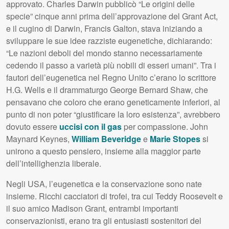
approvato. Charles Darwin pubblicò “Le origini delle
specie” cinque anni prima dell’approvazione del Grant Act,
e il cugino di Darwin, Francis Galton, stava iniziando a
sviluppare le sue idee razziste eugenetiche, dichiarando:
“Le nazioni deboli del mondo stanno necessariamente
cedendo il passo a varietà più nobili di esseri umani”. Tra i
fautori dell’eugenetica nel Regno Unito c’erano lo scrittore
H.G. Wells e il drammaturgo George Bernard Shaw, che
pensavano che coloro che erano geneticamente inferiori, al
punto di non poter “giustificare la loro esistenza”, avrebbero
dovuto essere
uccisi con il gas
per compassione. John
Maynard Keynes,
William Beveridge
e
Marie Stopes
si
unirono a questo pensiero, insieme alla maggior parte
dell’intellighenzia liberale.
Negli
USA
, l’eugenetica e la conservazione sono nate
insieme. Ricchi cacciatori di trofei, tra cui Teddy Roosevelt e
il suo amico Madison Grant, entrambi importanti
conservazionisti, erano tra gli entusiasti sostenitori del