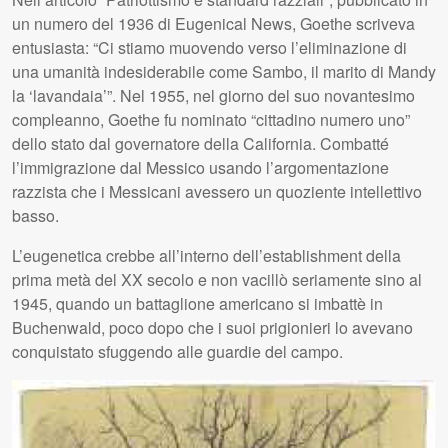
un numero del 1936 di Eugenical News, Goethe scriveva
entusiasta: “Ci stiamo muovendo verso l’eliminazione di
una umanità indesiderabile come Sambo, il marito di Mandy
la ‘lavandaia’”. Nel 1955, nel giorno del suo novantesimo
compleanno, Goethe fu nominato “cittadino numero uno”
dello stato dal governatore della California. Combatté
l’immigrazione dal Messico usando l’argomentazione
razzista che i Messicani avessero un quoziente intellettivo
basso.
L’eugenetica crebbe all’interno dell’establishment della
prima metà del XX secolo e non vacillò seriamente sino al
1945, quando un battaglione americano si imbattè in
Buchenwald, poco dopo che i suoi prigionieri lo avevano
conquistato sfuggendo alle guardie del campo.