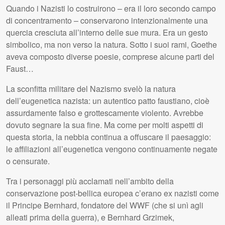
Quando i Nazisti lo costruirono – era il loro secondo campo
di concentramento – conservarono intenzionalmente una
quercia cresciuta all’interno delle sue mura. Era un gesto
simbolico, ma non verso la natura. Sotto i suoi rami, Goethe
aveva composto diverse poesie, comprese alcune parti del
Faust…
La sconfitta militare del Nazismo svelò la natura
dell’eugenetica nazista: un autentico patto faustiano, cioè
assurdamente falso e grottescamente violento. Avrebbe
dovuto segnare la sua fine. Ma come per molti aspetti di
questa storia, la nebbia continua a offuscare il paesaggio:
le affiliazioni all’eugenetica vengono continuamente negate
o censurate.
Tra i personaggi più acclamati nell’ambito della
conservazione post-bellica europea c’erano ex nazisti come
il Principe Bernhard, fondatore del
WWF
(che si unì agli
alleati prima della guerra), e Bernhard Grzimek,