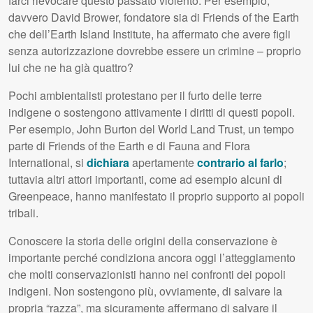
farci rievocare questo passato violento. Per esempio,
davvero David Brower, fondatore sia di Friends of the Earth
che dell’Earth Island Institute, ha affermato che avere figli
senza autorizzazione dovrebbe essere un crimine – proprio
lui che ne ha già quattro?
Pochi ambientalisti protestano per il furto delle terre
indigene o sostengono attivamente i diritti di questi popoli.
Per esempio, John Burton del World Land Trust, un tempo
parte di Friends of the Earth e di Fauna and Flora
International, si
dichiara
apertamente
contrario al farlo
;
tuttavia altri attori importanti, come ad esempio alcuni di
Greenpeace, hanno manifestato il proprio supporto ai popoli
tribali.
Conoscere la storia delle origini della conservazione è
importante perché condiziona ancora oggi l’atteggiamento
che molti conservazionisti hanno nei confronti dei popoli
indigeni. Non sostengono più, ovviamente, di salvare la
propria “razza”, ma sicuramente affermano di salvare il