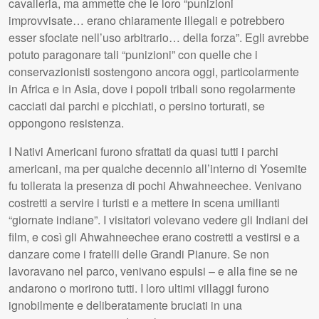
cavalleria, ma ammette che le loro “punizioni
improvvisate… erano chiaramente illegali e potrebbero
esser sfociate nell’uso arbitrario… della forza”. Egli avrebbe
potuto paragonare tali “punizioni” con quelle che i
conservazionisti sostengono ancora oggi, particolarmente
in Africa e in Asia, dove i popoli tribali sono regolarmente
cacciati dai parchi e picchiati, o persino torturati, se
oppongono resistenza.
I Nativi Americani furono sfrattati da quasi tutti i parchi
americani, ma per qualche decennio all’interno di Yosemite
fu tollerata la presenza di pochi Ahwahneechee. Venivano
costretti a servire i turisti e a mettere in scena umilianti
“giornate indiane”. I visitatori volevano vedere gli Indiani dei
film, e così gli Ahwahneechee erano costretti a vestirsi e a
danzare come i fratelli delle Grandi Pianure. Se non
lavoravano nel parco, venivano espulsi – e alla fine se ne
andarono o morirono tutti. I loro ultimi villaggi furono
ignobilmente e deliberatamente bruciati in una