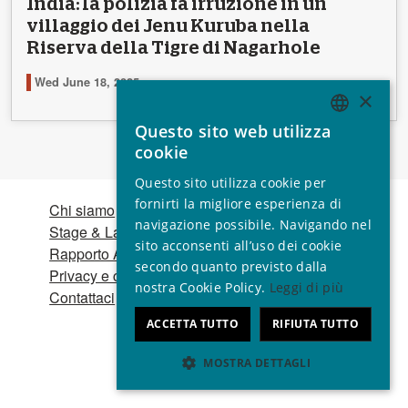
India: la polizia fa irruzione in un
villaggio dei Jenu Kuruba nella
Riserva della Tigre di Nagarhole
Wed June 18, 2025
×
Questo sito web utilizza
ENGLISH
cookie
GERMAN
Questo sito utilizza cookie per
SPANISH
fornirti la migliore esperienza di
Chi siamo
Lasciti testamentari
navigazione possibile. Navigando nel
Stage & Lavoro
Bomboniere e regali
FRENCH
sito acconsenti all’uso dei cookie
Rapporto Annuale
Il tuo 5x1000
ITALIAN
secondo quanto previsto dalla
Privacy e cookie
Modalità di pagamento
nostra Cookie Policy.
Leggi di più
PORTUGUESE
Contattaci
Donazioni – Domande
frequenti
ACCETTA TUTTO
RIFIUTA TUTTO
Dona
MOSTRA DETTAGLI