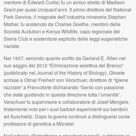
mentore di Edward Curtis) fu un amico stretto di Madison
Grant per quasi cinquant’anni. Il primo direttore del National
Park Service, il magnate dell’industria mineraria Stephen
Mather, fu sostenuto da Charles Goethe, membro delle
Società Audubon e Kenya Wildlife, capo regionale del
Sierra Club e sostenitore esplicito delle leggi eugenetiche
naziste.
Nel 1937, secondo quanto scritto da Garland E. Allen nel
suo saggio del 2012 “Eliminazione selettiva del Branco”
(pubblicato nel Journal of the History of Biology), Ghoete
scrisse a Otmar Freiherr von Verschuer, direttore di “Igiene
razziale” a Francoforte dichiarando “Sento con passione
che state guidando in questa direzione tutta l’umanità”.
Verschuer fu supervisore e collaboratore di Josef Mengele,
tristemente noto per i suoi barbari esperimenti sui bambini
ad Auschwitz. Dopo la guerra continuò a distinguersi come
professore di genetica a Münster.
Nell’articolo “Patriottismo e standard razziali”, pubblicato in