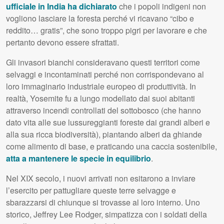
ufficiale in India ha dichiarato
che i popoli indigeni non
vogliono lasciare la foresta perché vi ricavano “cibo e
reddito… gratis”, che sono troppo pigri per lavorare e che
pertanto devono essere sfrattati.
Gli invasori bianchi consideravano questi territori come
selvaggi e incontaminati perché non corrispondevano al
loro immaginario industriale europeo di produttività. In
realtà, Yosemite fu a lungo modellato dai suoi abitanti
attraverso incendi controllati del sottobosco (che hanno
dato vita alle sue lussureggianti foreste dai grandi alberi e
alla sua ricca biodiversità), piantando alberi da ghiande
come alimento di base, e praticando una caccia sostenibile,
atta a mantenere le specie in equilibrio
.
Nel
XIX
secolo, i nuovi arrivati non esitarono a inviare
l’esercito per pattugliare queste terre selvagge e
sbarazzarsi di chiunque si trovasse al loro interno. Uno
storico, Jeffrey Lee Rodger, simpatizza con i soldati della