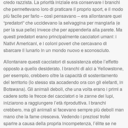
credo razzista. La priorità iniziale era conservare i branchi
che permettevano loro di praticare il proprio sport, e il modo
più facile per farlo – così pensavano – era allontanare quei
“predatori” che uccidevano la selvaggina per mangiarla (e
per la sua pelle) invece che per appenderla alla parete. Ma
questi predatori erano principalmente cacciatori umani: i
Nativi Americani, e i coloni poveri che cercavano di
sbarcare il lunario in un mondo nuovo e sconosciuto.
Allontanare questi cacciatori di sussistenza ebbe l’effetto
opposto a quello desiderato. I branchi di alci a Yellowstone,
per esempio, crebbero oltre la capacità di sostentamento
del territorio (lo stesso sta accadendo ora con gli elefanti, in
Botswana). Gli animali deboli, che una volta erano i primi a
cadere sotto le frecce dei cacciatori o le zanne dei lupi,
iniziarono a raggiungere l’età riproduttiva. I branchi
crebbero, ma gli animali si facevano sempre più deboli man
mano che la fame cresceva. Vedendo i preziosi trofei
sparire a causa della propria incompetenza, l’élite se ne