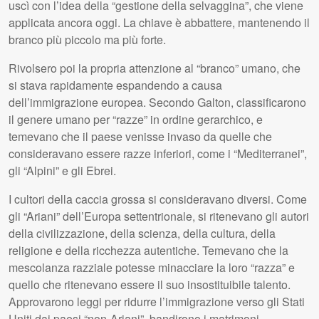
uscì con l’idea della “gestione della selvaggina”, che viene
applicata ancora oggi. La chiave è abbattere, mantenendo il
branco più piccolo ma più forte.
Rivolsero poi la propria attenzione al “branco” umano, che
si stava rapidamente espandendo a causa
dell’immigrazione europea. Secondo Galton, classificarono
il genere umano per “razze” in ordine gerarchico, e
temevano che il paese venisse invaso da quelle che
consideravano essere razze inferiori, come i “Mediterranei”,
gli “Alpini” e gli Ebrei.
I cultori della caccia grossa si consideravano diversi. Come
gli “Ariani” dell’Europa settentrionale, si ritenevano gli autori
della civilizzazione, della scienza, della cultura, della
religione e della ricchezza autentiche. Temevano che la
mescolanza razziale potesse minacciare la loro “razza” e
quello che ritenevano essere il suo insostituibile talento.
Approvarono leggi per ridurre l’immigrazione verso gli Stati
Uniti dai paesi “non-Ariani”, bandirono i matrimoni