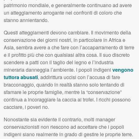
patrimonio mondiale, e generalmente continuano ad avere
un atteggiamento arrogante nei confronti di coloro che
stanno annientando.
Questi atteggiamenti devono cambiare. Il movimento della
conservazione dei giorni nostri, in particolare in Africa e
Asia, sembra avere a che fare con l’accaparramento di terre
e il profitto più che con qualsiasi altra cosa. Il suo discreto
scendere a patti con il taglio del legno e l’industria
mineraria danneggia l’ambiente. I popoli indigeni
vengono
tuttora abusati
, addirittura uccisi con l’accusa di fare
bracconaggio, quando in realtà stanno solo tentando di
sfamare le proprie famiglie, mentre la “conservazione”
continua a incoraggiare la caccia ai trofei. I ricchi possono
cacciare, i poveri no.
Nonostante sia evidente il contrario, molti manager
conservazionisti non riescono ad accettare che i popoli
indigeni siano realmente in grado di gestire le proprie terre.