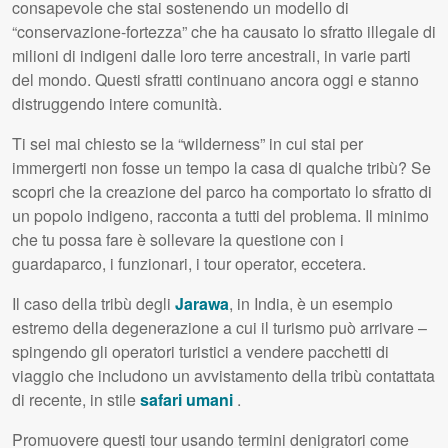
consapevole che stai sostenendo un modello di
“conservazione-fortezza” che ha causato lo sfratto illegale di
milioni di indigeni dalle loro terre ancestrali, in varie parti
del mondo. Questi sfratti continuano ancora oggi e stanno
distruggendo intere comunità.
Ti sei mai chiesto se la “wilderness” in cui stai per
immergerti non fosse un tempo la casa di qualche tribù? Se
scopri che la creazione del parco ha comportato lo sfratto di
un popolo indigeno, racconta a tutti del problema. Il minimo
che tu possa fare è sollevare la questione con i
guardaparco, i funzionari, i tour operator, eccetera.
Il caso della tribù degli
Jarawa
, in India, è un esempio
estremo della degenerazione a cui il turismo può arrivare –
spingendo gli operatori turistici a vendere pacchetti di
viaggio che includono un avvistamento della tribù contattata
di recente, in stile
safari umani
.
Promuovere questi tour usando termini denigratori come