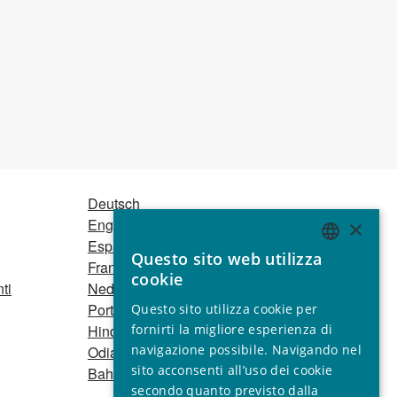
Deutsch
English
×
Español
Questo sito web utilizza
Français
ENGLISH
cookie
ti
Nederlands
GERMAN
Português
Questo sito utilizza cookie per
SPANISH
Hindi
fornirti la migliore esperienza di
navigazione possibile. Navigando nel
Odia
FRENCH
sito acconsenti all’uso dei cookie
Bahasa Indonesia
ITALIAN
secondo quanto previsto dalla