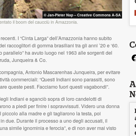
© Jan-Pieter Nap – Creative Commons A-SA
mentato il boom del caucciù in Amazzonia.
ù recenti. I “Cinta Larga” dell’Amazzonia hanno subito
C
ei raccoglitori di gomma brasiliani tra gli anni ’20 e ‘60.
o parallelo” ha avuto luogo nel 1963 alle sorgenti del
ruda, Junqueira & Co.
la compagnia, Antonio Mascarenhas Junqueira, per evitare
tività commerciali: “Questi Indiani sono parassiti, sono
A
nare queste pesti. Facciamo fuori questi vagabondi”.
N
egli Indiani e sganciò sopra di loro candelotti di
narono a piedi per finire i sopravvissuti. Videro una donna
piccolo alla madre e gli tagliarono la testa, poi
in due. Durante il processo a uno degli accusati, il
i una simile ignominia e ferocia”, e di non aver mai visto