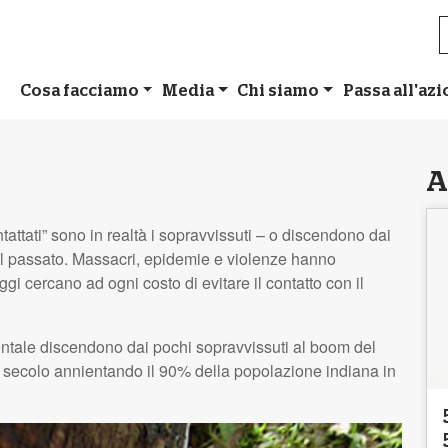
Cosa facciamo
Media
Chi siamo
Passa all'az
A
ntattati” sono in realtà i sopravvissuti – o discendono dai
el passato. Massacri, epidemie e violenze hanno
gi cercano ad ogni costo di evitare il contatto con il
dentale discendono dai pochi sopravvissuti al boom del
secolo annientando il 90% della popolazione indiana in