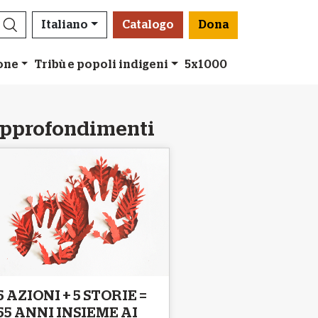
Italiano
Catalogo
Dona
ione
Tribù e popoli indigeni
5x1000
pprofondimenti
5 AZIONI + 5 STORIE =
55 ANNI INSIEME AI