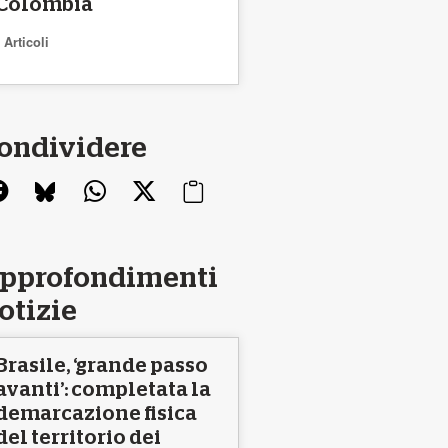
Colombia
Articoli
ondividere
pprofondimenti
otizie
Brasile, ‘grande passo
avanti’: completata la
demarcazione fisica
del territorio dei