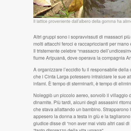
Il lattice proveniente dall’albero della gomma ha ali
Altri gruppi sono i sopravvissuti di massacri pi
molti attacchi feroci e raccapriccianti per mano d
Il tristemente celebre “massacro dell’undicesim
fiume Aripuanã, dove operava la compagnia Ar
A organizzare l’eccidio fu il responsabile del
che i Cinta Larga potessero intralciare le sue at
infami. È tempo di sterminarli, è tempo di elimi
Noleggiò un piccolo aereo, sorvolò il villaggio d
dinamite. Più tardi, alcuni degli assassini ritor
che stava allattando un bambino. Strapparono il 
appesero la donna a testa in giù e la tagliarono 
giudice disse di “non aver mai visto altri casi d
“tanto disprezzo della vita umana".