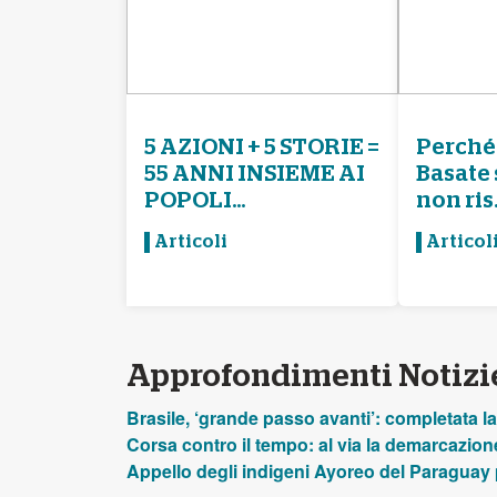
5 AZIONI + 5 STORIE =
Perché 
55 ANNI INSIEME AI
Basate 
POPOLI...
non ris.
Articoli
Articol
Approfondimenti Notizi
Brasile, ‘grande passo avanti’: completata la 
Corsa contro il tempo: al via la demarcazione 
Appello degli indigeni Ayoreo del Paraguay p