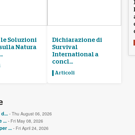
le Soluzioni
Dichiarazione di
sulla Natura
Survival
..
International a
concl...
i
Articoli
e
d...
-
Thu August 06, 2026
...
-
Fri May 08, 2026
er ...
-
Fri April 24, 2026