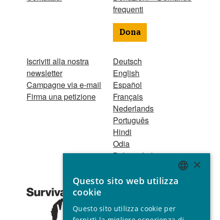
frequenti
Dona
Iscriviti alla nostra
Deutsch
newsletter
English
Campagne via e-mail
Español
Firma una petizione
Français
Nederlands
Português
Hindi
Odia
Bahasa Indonesia
×
Questo sito web utilizza
Registro Persone
ENGLISH
cookie
Giuridiche
GERMAN
1521 Registered
Questo sito utilizza cookie per
charity no. 267444 ©
SPANISH
fornirti la migliore esperienza di