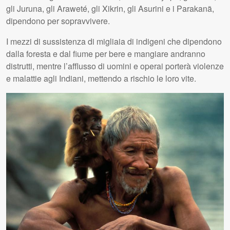
gli Juruna, gli Araweté, gli Xikrin, gli Asurini e i Parakanã,
dipendono per sopravvivere.
I mezzi di sussistenza di migliaia di indigeni che dipendono
dalla foresta e dal fiume per bere e mangiare andranno
distrutti, mentre l’afflusso di uomini e operai porterà violenze
e malattie agli Indiani, mettendo a rischio le loro vite.