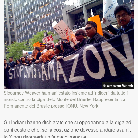
© Amazon Watch
Sigourney Weaver ha manifestato insieme ad indigeni da tutto il
mondo contro la diga Belo Monte del Brasile. Rappresentanza
Permanente del Brasile presso l’ONU, New York,
Gli Indiani hanno dichiarato che si opporranno alla diga ad
ogni costo e che, se la costruzione dovesse andare avanti,
lo Xingu diventerà un fiume di sangue.