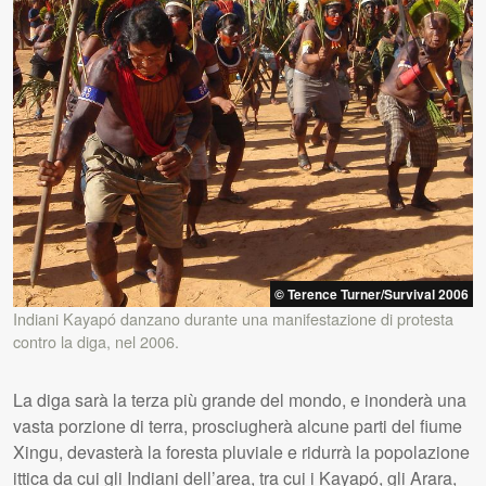
© Terence Turner/Survival 2006
Indiani Kayapó danzano durante una manifestazione di protesta
contro la diga, nel 2006.
La diga sarà la terza più grande del mondo, e inonderà una
vasta porzione di terra, prosciugherà alcune parti del fiume
Xingu, devasterà la foresta pluviale e ridurrà la popolazione
ittica da cui gli Indiani dell’area, tra cui i Kayapó, gli Arara,