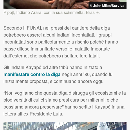
© John Miles/Survival
Pippjt, Indiano Arara, con la sua scimmietta. Brasile.
Secondo il
FUNAI
, nei pressi del cantiere della diga
potrebbero esserci alcuni Indiani incontattati. I gruppi
incontattati sono particolarmente a rischio poiché hanno
basse difese immunitarie verso le malattie importate
dall’esterno, che potrebbero risultare loro fatali.
Gli Indiani Kayapó ed altre tribù hanno iniziato a
manifestare contro la diga
negli anni ’80, quando fu
inizialmente proposta, e continuano ancora oggi.
“Non vogliamo che questa diga distrugga gli ecosistemi e la
biodiversità di cui ci siamo presi cura per millenni, e che
possiamo ancora preservare” hanno scritto i Kayapó in una
lettera all’ex Presidente Lula.