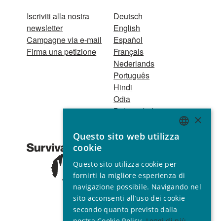
Iscriviti alla nostra
Deutsch
newsletter
English
Campagne via e-mail
Español
Firma una petizione
Français
Nederlands
Português
Hindi
Odia
Bahasa Indonesia
×
Questo sito web utilizza
Registro Persone
ENGLISH
cookie
Giuridiche
GERMAN
1521 Registered
Questo sito utilizza cookie per
charity no. 267444 ©
SPANISH
fornirti la migliore esperienza di
2001 - 2026
navigazione possibile. Navigando nel
FRENCH
Tutti i diritti riservati.
sito acconsenti all’uso dei cookie
ITALIAN
secondo quanto previsto dalla
nostra Cookie Policy.
Leggi di più