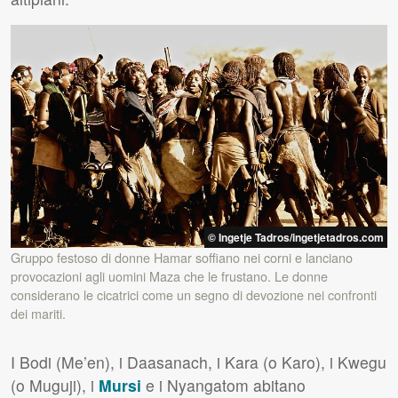
© Ingetje Tadros/ingetjetadros.com
Gruppo festoso di donne Hamar soffiano nei corni e lanciano
provocazioni agli uomini Maza che le frustano. Le donne
considerano le cicatrici come un segno di devozione nei confronti
dei mariti.
I Bodi (Me’en), i Daasanach, i Kara (o Karo), i Kwegu
(o Muguji), i
Mursi
e i Nyangatom abitano