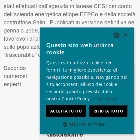
stati effettuati dall’agenzia milanese
CESI
per conto
dell’azienda energetica etiope EEPCo e della società
costruttrice Salini. Pubblicati in versione definitiva nel
gennaio 2009, i suoi risultati sono saldamente
×
favorevoli al progetto, il cui impatto sull’ambiente e
Questo sito web utilizza
sulle popolazioni interessate viene valutato come
ENGLISH
cookie
“trascurabile” o addirittura “positivo”.
GERMAN
Questo sito utilizza cookie per
Secondo
SPANISH
fornirti la migliore esperienza di
Le analisi [del
CESI
] si
numerosi
‘
navigazione possibile. Navigando nel
FRENCH
basano su una serie di
esperti
sito acconsenti all’uso dei cookie
ITALIAN
false premesse e sono
secondo quanto previsto dalla
nostra Cookie Policy.
Leggi di più
PORTUGUESE
ulteriormente
’
compromesse da
ACCETTA TUTTO
RIFIUTA TUTTO
massicce omissioni,
MOSTRA DETTAGLI
distorsioni e