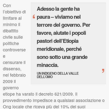
Con
Adesso la gente ha
l’obiettivo di
‘
paura – viviamo nel
limitare al
terrore del governo. Per
minimo il
dibattito
favore, aiutate i popoli
civile sulle
pastori dell’Etiopia
politiche
meridionale, perché
controverse
e
sono sotto una grande
censurare il
minaccia.
’
dissenso,
UN INDIGENO DELLA VALLE
nel febbraio
DELL’OMO
2009 il
governo
etiope ha varato il decreto 621/2009. Il
provvedimento impedisce a qualsiasi associazione o
Ong locale che riceva più del 10% dei suoi