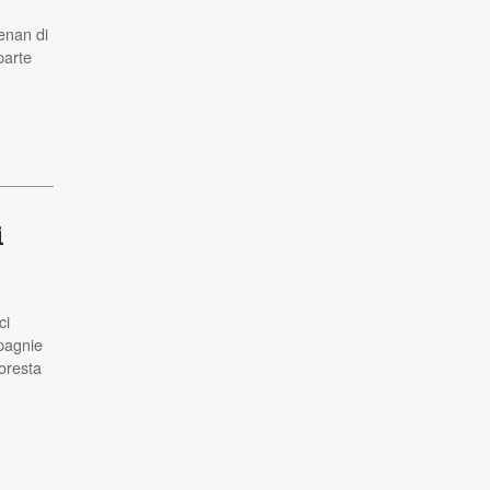
enan di
parte
.
i
ci
mpagnie
oresta