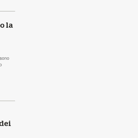
o la
 sono
o
 dei