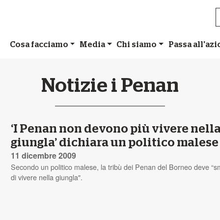
Cosa facciamo
Media
Chi siamo
Passa all'az
Notizie i Penan
‘I Penan non devono più vivere nell
giungla’ dichiara un politico malese
11 dicembre 2009
Secondo un politico malese, la tribù dei Penan del Borneo deve “s
di vivere nella giungla".