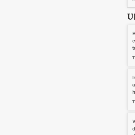
U
B
c
t
T
I
a
h
T
V
d