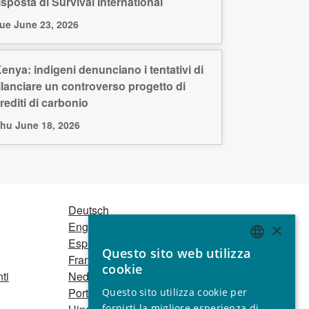
isposta di Survival International
ue June 23, 2026
enya: indigeni denunciano i tentativi di
ilanciare un controverso progetto di
rediti di carbonio
hu June 18, 2026
Deutsch
English
×
Español
Questo sito web utilizza
Français
ENGLISH
cookie
ti
Nederlands
GERMAN
Português
Questo sito utilizza cookie per
SPANISH
fornirti la migliore esperienza di