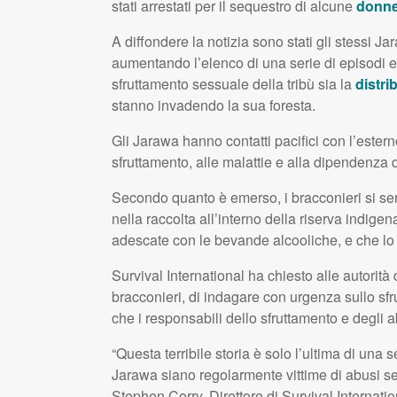
stati arrestati per il sequestro di alcune
donne
A diffondere la notizia sono stati gli stessi
aumentando l’elenco di una serie di episodi 
sfruttamento sessuale della tribù sia la
distri
stanno invadendo la sua foresta.
Gli Jarawa hanno contatti pacifici con l’ester
sfruttamento, alle malattie e alla dipendenza da
Secondo quanto è emerso, i bracconieri si se
nella raccolta all’interno della riserva indig
adescate con le bevande alcooliche, e che lo s
Survival International ha chiesto alle autorit
bracconieri, di indagare con urgenza sullo sfr
che i responsabili dello sfruttamento e degli a
“Questa terribile storia è solo l’ultima di una
Jarawa siano regolarmente vittime di abusi se
Stephen Corry, Direttore di Survival Internati