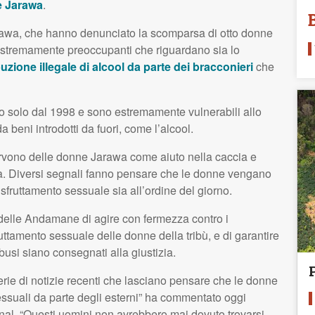
 Jarawa
.
 Jarawa, che hanno denunciato la scomparsa di otto donne
estremamente preoccupanti che riguardano sia lo
buzione illegale di alcool da parte dei bracconieri
che
no solo dal 1998 e sono estremamente vulnerabili allo
 beni introdotti da fuori, come l’alcool.
rvono delle donne Jarawa come aiuto nella caccia e
ena. Diversi segnali fanno pensare che le donne vengano
fruttamento sessuale sia all’ordine del giorno.
à delle Andamane di agire con fermezza contro i
uttamento sessuale delle donne della tribù, e di garantire
busi siano consegnati alla giustizia.
 serie di notizie recenti che lasciano pensare che le donne
ssuali da parte degli esterni” ha commentato oggi
onal. “Questi uomini non avrebbero mai dovuto trovarsi