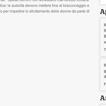
ice: le autorità devono mettere fine al bracconaggio e
odo per impedire lo sfruttamento delle donne da parte di
A
I
f
B
T
I
g
d
F
Ar