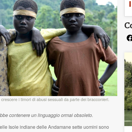
C
rescere i timori di abusi sessuali da parte dei bracconieri.
ebbe contenere un linguaggio ormai obsoleto.
 nelle Isole indiane delle Andamane sette uomini sono