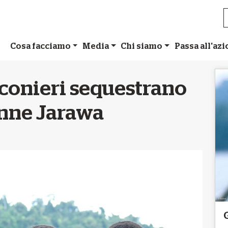
Cosa facciamo
Media
Chi siamo
Passa all'az
onieri sequestrano
onne Jarawa