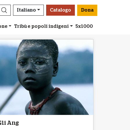
Italiano
Catalogo
Dona
ione
Tribù e popoli indigeni
5x1000
Gli Ang