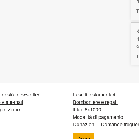
r
T
K
r
c
T
la nostra newsletter
Lasciti testamentari
via e-mail
Bomboniere e regali
petizione
Il tuo 5x1000
Modalità di pagamento
Donazioni – Domande frequen
Dona