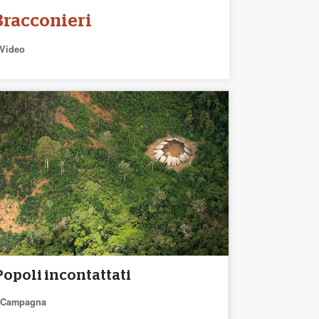
Bracconieri
Video
Popoli incontattati
Campagna