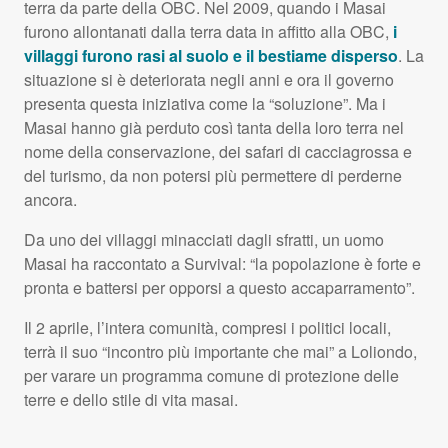
terra da parte della
OBC
. Nel 2009, quando i Masai
furono allontanati dalla terra data in affitto alla
OBC
,
i
villaggi furono rasi al suolo e il bestiame disperso
. La
situazione si è deteriorata negli anni e ora il governo
presenta questa iniziativa come la “soluzione”. Ma i
Masai hanno già perduto così tanta della loro terra nel
nome della conservazione, dei safari di cacciagrossa e
del turismo, da non potersi più permettere di perderne
ancora.
Da uno dei villaggi minacciati dagli sfratti, un uomo
Masai ha raccontato a Survival: “la popolazione è forte e
pronta e battersi per opporsi a questo accaparramento”.
Il 2 aprile, l’intera comunità, compresi i politici locali,
terrà il suo “incontro più importante che mai” a Loliondo,
per varare un programma comune di protezione delle
terre e dello stile di vita masai.