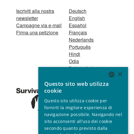
Iscriviti alla nostra
Deutsch
newsletter
English
Campagne via e-mail
Español
Firma una petizione
Français
Nederlands
Português
Hindi
Odia
Bahasa Indonesia
×
Questo sito web utilizza
Registro Persone
ENGLISH
cookie
Giuridiche
GERMAN
1521 Registered
Questo sito utilizza cookie per
charity no. 267444 ©
SPANISH
fornirti la migliore esperienza di
2001 - 2026
navigazione possibile. Navigando nel
FRENCH
Tutti i diritti riservati.
sito acconsenti all’uso dei cookie
ITALIAN
secondo quanto previsto dalla