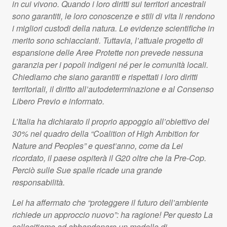
in cui vivono. Quando i loro diritti sui territori ancestrali
sono garantiti, le loro conoscenze e stili di vita li rendono
i migliori custodi della natura. Le evidenze scientifiche in
merito sono schiaccianti. Tuttavia, l’attuale progetto di
espansione delle Aree Protette non prevede nessuna
garanzia per i popoli indigeni né per le comunità locali.
Chiediamo che siano garantiti e rispettati i loro diritti
territoriali, il diritto all’autodeterminazione e al Consenso
Libero Previo e informato.
L’Italia ha dichiarato il proprio appoggio all’obiettivo del
30% nel quadro della “Coalition of High Ambition for
Nature and Peoples” e quest’anno, come da Lei
ricordato, il paese ospiterà il G20 oltre che la Pre-Cop.
Perciò sulle Sue spalle ricade una grande
responsabilità.
Lei ha affermato che “proteggere il futuro dell’ambiente
richiede un approccio nuovo”: ha ragione! Per questo La
sollecitiamo ad abbandonare un modello di