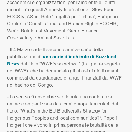
accademici e organizzazioni per l’ambiente e i diritti
umani. Tra questi Amnesty International, Slow Food,
FOCSIV
, ASud, Rete ‘Legalità per il clima’, European
Center for Constitutional and Human Rights
ECCHR
,
World Rainforest Movement, Green Finance
Observatory e Animal Save Italia.
- Il 4 Marzo cade il secondo anniversario della
pubblicazione di
una serie d’inchieste di Buzzfeed
News
dal titolo “WWF’s secret war” (La guerra segreta
del
WWF
), che ha denunciato gli abusi di diritti umani
commessi da guardaparco e ranger finanziati dal
WWF
nel bacino del Congo.
- Lo scorso 9 novembre si è tenuta una conferenza
online co-organizzata da alcuni europarlamentari, dal
titolo: “What’s in the EU Biodiversity Strategy for
Indigenous Peoples and local communities?“. Popoli
indigeni che vivono in prima persona le brutalità della
conservazione-fortezza e attivisti hanno portato