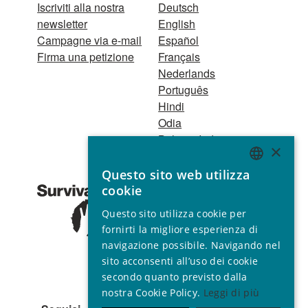
Iscriviti alla nostra
Deutsch
newsletter
English
Campagne via e-mail
Español
Firma una petizione
Français
Nederlands
Português
Hindi
Odia
Bahasa Indonesia
×
Questo sito web utilizza
Registro Persone
ENGLISH
cookie
Giuridiche
GERMAN
1521 Registered
Questo sito utilizza cookie per
charity no. 267444 ©
SPANISH
fornirti la migliore esperienza di
2001 - 2026
navigazione possibile. Navigando nel
FRENCH
Tutti i diritti riservati.
sito acconsenti all’uso dei cookie
ITALIAN
secondo quanto previsto dalla
nostra Cookie Policy.
Leggi di più
PORTUGUESE