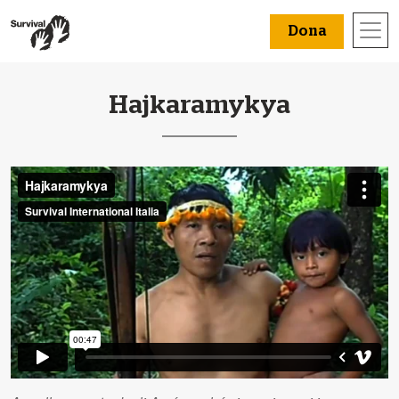
Dona
Hajkaramykya