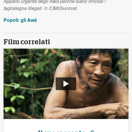
Appello urgente degli Awá perché siano rimossi i
taglialegna illegali. © CIMI/Survival
Popoli: gli Awá
Film correlati